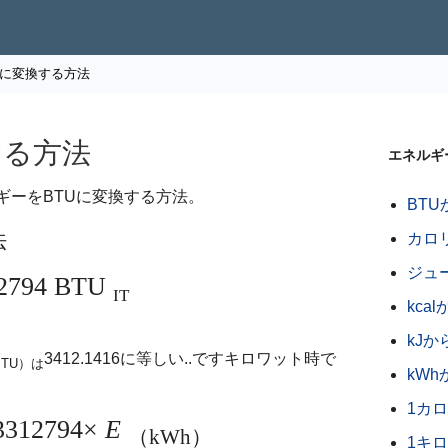
TUに変換する方法
する方法
エネルギ
ギーをBTUに変換する方法。
BTU
法
カロリ
ジュ
12794 BTU
IT
kca
kJ
3412.1416に等しい..ですキロワット時で
BTU）は
kWh
1カロ
3312794×
E
（kWh）
1キ