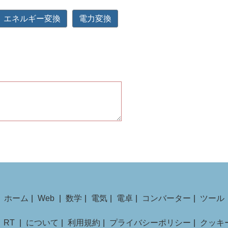
エネルギー変換
電力変換
ホーム
|
Web
|
数学
|
電気
|
電卓
|
コンバーター
|
ツール
6
RT
|
について
|
利用規約
|
プライバシーポリシー
|
クッキ