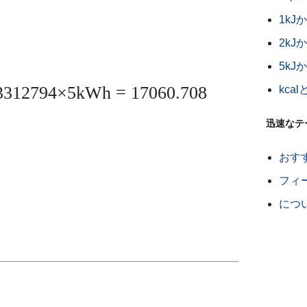
1kJ
2kJ
5kJ
3312794×5kWh = 17060.708
kcal
迅速なテ
おす
フィ
につ