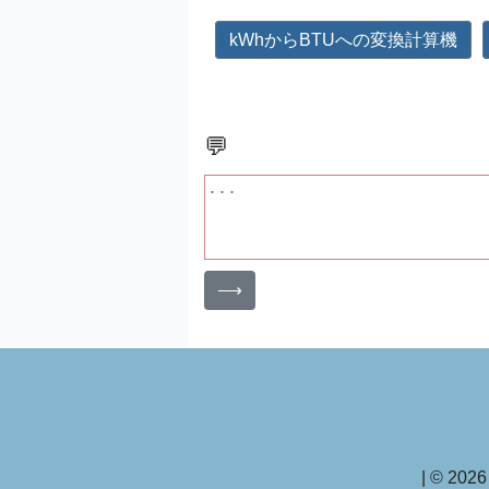
kWhからBTUへの変換計算機
💬
⟶
| © 202