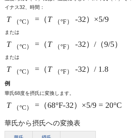
イナス32、時間：
T
=（
T
-32）×5/9
（°C）
（°F）
または
T
=（
T
-32）/（9/5）
（°C）
（°F）
または
T
=（
T
-32）/ 1.8
（°C）
（°F）
例
華氏68度を摂氏に変換します。
T
=（68°F-32）×5/9 = 20°C
（°C）
華氏から摂氏への変換表
華氏
摂氏