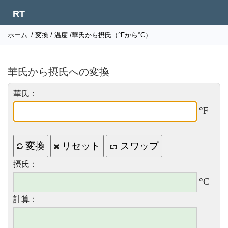
RT
ホーム
/
変換
/
温度
/華氏から摂氏（°Fから°C）
華氏から摂氏への変換
華氏：
°F
変換
リセット
スワップ
摂氏：
°C
計算：