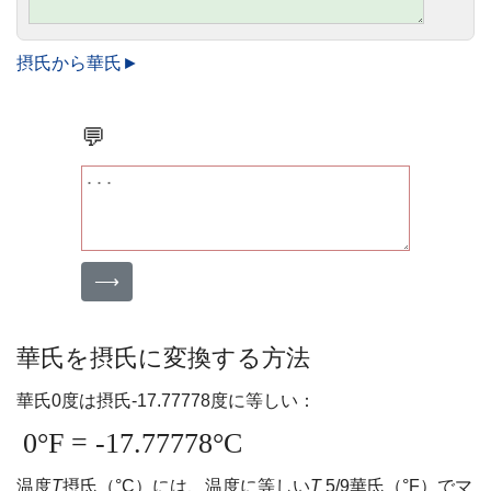
摂氏から華氏►
💬
⟶
華氏を摂氏に変換する方法
華氏0度は摂氏-17.77778度に等しい：
0°F = -17.77778°C
温度
T
摂氏（°C）には、温度に等しい
T
5/9華氏（°F）でマ