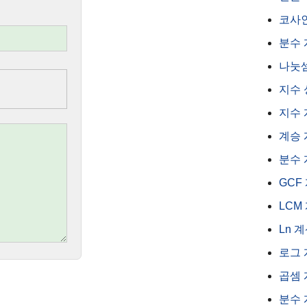
코사
분수
나눗
지수 
지수
계승
분수
GCF
LCM
Ln 
로그
곱셈
분수