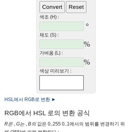
색조 (H) :
°
채도 (S) :
%
가벼움 (L) :
%
색상 미리보기 :
HSL에서 RGB로 변환 ►
RGB에서 HSL 로의 변환 공식
R은
,
G는
,
B의
값은 0..255 0..1에서의 범위를 변경하기 위