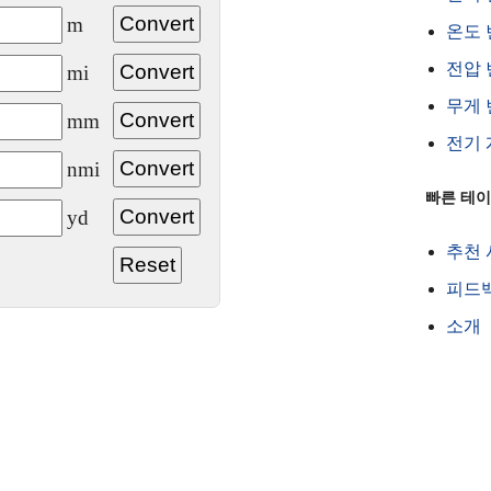
m
온도 
전압 
mi
무게 
mm
전기 
nmi
빠른 테
yd
추천
피드
소개