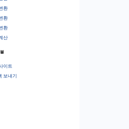
변환
변환
변환
계산
이블
 사이트
백 보내기