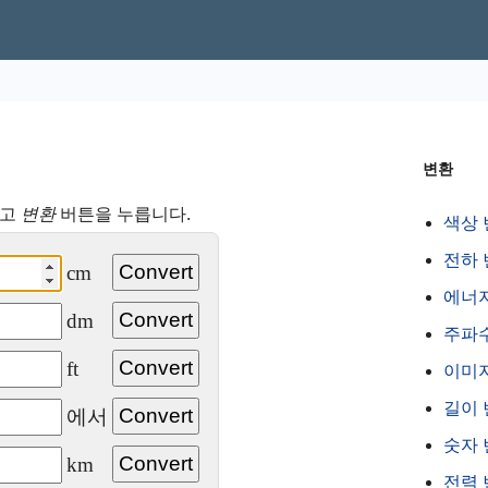
변환
하고
변환
버튼을 누릅니다.
색상 
전하 
cm
에너
dm
주파
ft
이미
길이 
에서
숫자 
km
전력 