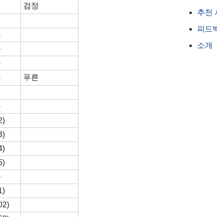
검정
추천
피드
)
소개
)
)
)
푸른
)
2)
3)
4)
5)
)
1)
02)