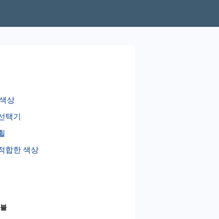
 색상
 선택기
휠
적합한 색상
이블