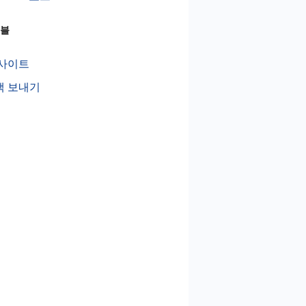
이블
 사이트
백 보내기