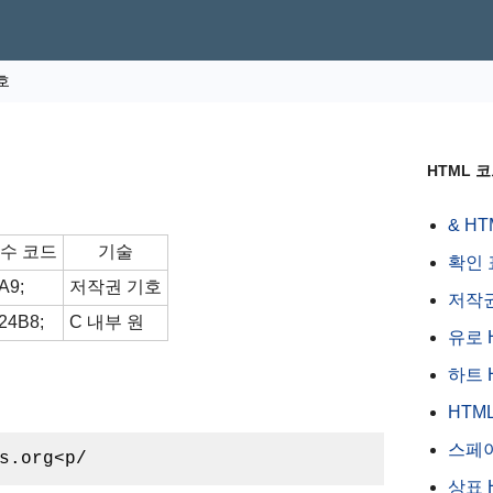
호
HTML 
& H
진수 코드
기술
확인 
A9;
저작권 기호
저작권
x24B8;
C 내부 원
유로 
하트 
HTM
스페이
s.org<p/
상표 