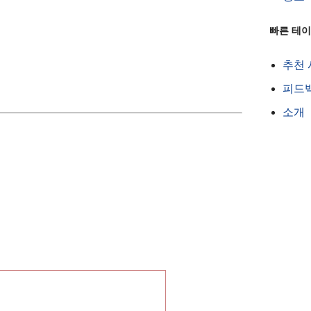
빠른 테
추천
피드
소개