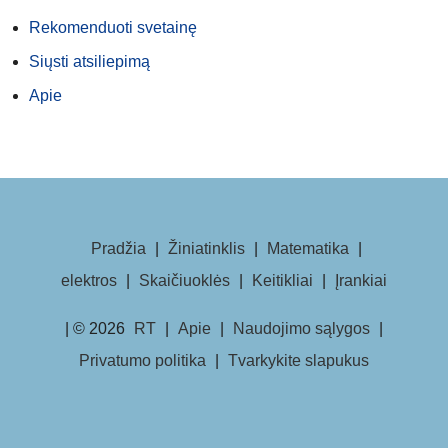
Rekomenduoti svetainę
Siųsti atsiliepimą
Apie
Pradžia
|
Žiniatinklis
|
Matematika
|
elektros
|
Skaičiuoklės
|
Keitikliai
|
Įrankiai
| © 2026
RT
|
Apie
|
Naudojimo sąlygos
|
Privatumo politika
|
Tvarkykite slapukus