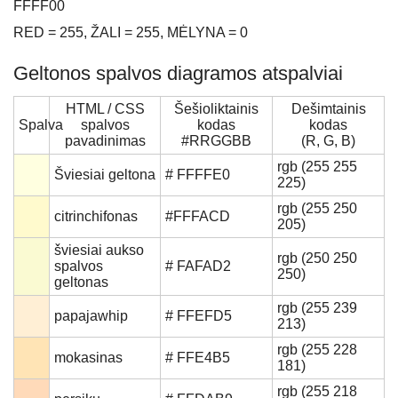
FFFF00
RED = 255, ŽALI = 255, MĖLYNA = 0
Geltonos spalvos diagramos atspalviai
HTML / CSS
Šešioliktainis
Dešimtainis
Spalva
spalvos
kodas
kodas
pavadinimas
#RRGGBB
(R, G, B)
rgb (255 255
Šviesiai geltona
# FFFFE0
225)
rgb (255 250
citrinchifonas
#FFFACD
205)
šviesiai aukso
rgb (250 250
spalvos
# FAFAD2
250)
geltonas
rgb (255 239
papajawhip
# FFEFD5
213)
rgb (255 228
mokasinas
# FFE4B5
181)
rgb (255 218