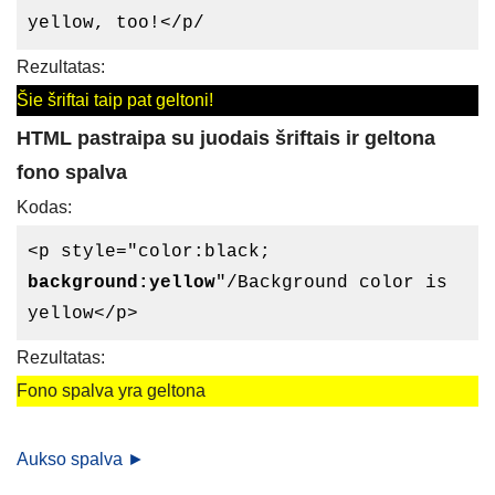
yellow, too!</p/
Rezultatas:
Šie šriftai taip pat geltoni!
HTML pastraipa su juodais šriftais ir geltona
fono spalva
Kodas:
<p style="color:black;
background:yellow
"/Background color is
yellow</p>
Rezultatas:
Fono spalva yra geltona
Aukso spalva ►