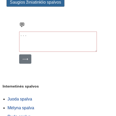
Saugios žiniatinklio spalvos
💬
⟶
Internetinės spalvos
Juoda spalva
Mėlyna spalva