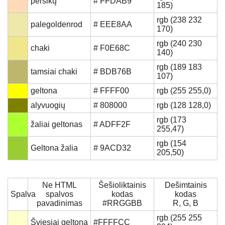
persikų
# FFDAB9
185)
rgb (238 232
palegoldenrod
# EEE8AA
170)
rgb (240 230
chaki
# F0E68C
140)
rgb (189 183
tamsiai chaki
# BDB76B
107)
geltona
# FFFF00
rgb (255 255,0)
alyvuogių
# 808000
rgb (128 128,0)
rgb (173
žaliai geltonas
# ADFF2F
255,47)
rgb (154
Geltona žalia
# 9ACD32
205,50)
Ne HTML
Šešioliktainis
Dešimtainis
Spalva
spalvos
kodas
kodas
pavadinimas
#RRGGBB
R, G, B
rgb (255 255
Šviesiai geltona
#FFFFCC