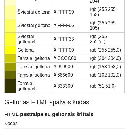
204)
rgb (255 255
Šviesiai geltona
# FFFF99
153)
rgb (255 255
Šviesiai geltona
# FFFF66
105)
Šviesiai
rgb (255
# FFFF33
geltona4
255,51)
Geltona
# FFFF00
rgb (255 255,0)
Tamsiai geltona
# CCCC00
rgb (204 204,0)
Tamsiai geltona
# 999900
rgb (153 153,0)
Tamsiai geltona
# 666600
rgb (102 102,0)
Tamsiai
# 333300
rgb (51,51,0)
geltona4
Geltonas HTML spalvos kodas
HTML pastraipa su geltonais šriftais
Kodas: