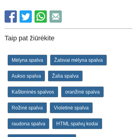
Taip pat žiūrėkite
Mėlyna spalva
Žalsvai mėlyna spalva
Aukso spalva
Žalia spalva
Kaštoninės spalvos
oranžinė spalva
Rožinė spalva
Violetinė spalva
raudona spalva
HTML spalvų kodai