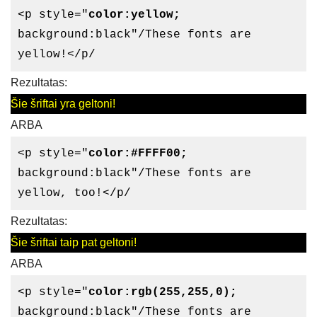
<p style="
color:yellow;
background:black"/These fonts are
yellow!</p/
Rezultatas:
Šie šriftai yra geltoni!
ARBA
<p style="
color:#FFFF00;
background:black"/These fonts are
yellow, too!</p/
Rezultatas:
Šie šriftai taip pat geltoni!
ARBA
<p style="
color:rgb(255,255,0);
background:black"/These fonts are