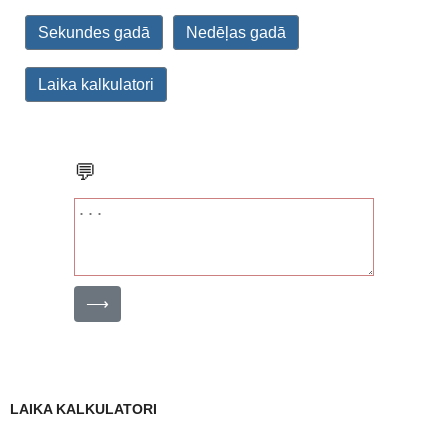
Sekundes gadā
Nedēļas gadā
Laika kalkulatori
💬
⟶
LAIKA KALKULATORI