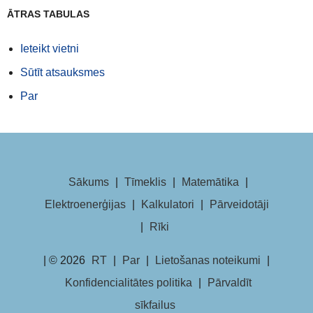
ĀTRAS TABULAS
Ieteikt vietni
Sūtīt atsauksmes
Par
Sākums
|
Tīmeklis
|
Matemātika
|
Elektroenerģijas
|
Kalkulatori
|
Pārveidotāji
|
Rīki
| © 2026
RT
|
Par
|
Lietošanas noteikumi
|
Konfidencialitātes politika
|
Pārvaldīt
sīkfailus