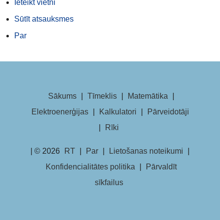
Ieteikt vietni
Sūtīt atsauksmes
Par
Sākums
|
Tīmeklis
|
Matemātika
|
Elektroenerģijas
|
Kalkulatori
|
Pārveidotāji
|
Rīki
| © 2026
RT
|
Par
|
Lietošanas noteikumi
|
Konfidencialitātes politika
|
Pārvaldīt
sīkfailus