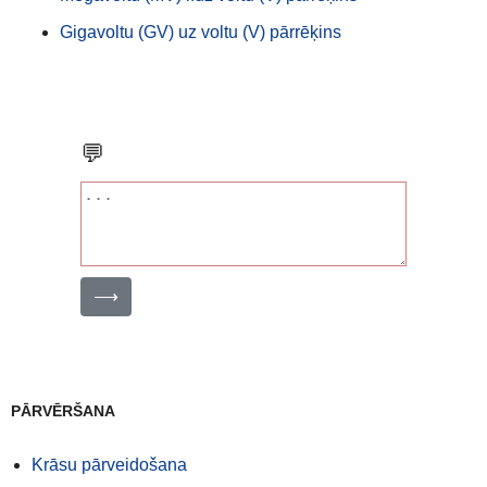
Gigavoltu (GV) uz voltu (V) pārrēķins
💬
⟶
PĀRVĒRŠANA
Krāsu pārveidošana