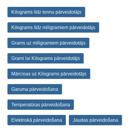
Kilograms līdz tonnu pārveidotājs
Kilograms līdz miligramiem pārveidotājs
Grams uz miligramiem pārveidotājs
Grami lai Kilograms pārveidotājs
Mārciņas uz Kilograms pārveidotājs
Garuma pārveidošana
Temperatūras pārveidošana
Elektriskā pārveidošana
Jaudas pārveidošana