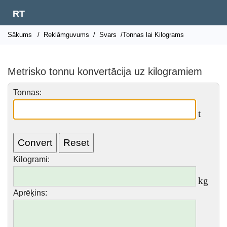
RT
Sākums
/
Reklāmguvums
/
Svars
/Tonnas lai Kilograms
Metrisko tonnu konvertācija uz kilogramiem
Tonnas:
t
Kilogrami:
kg
Aprēķins: