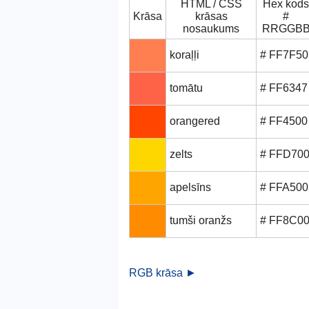
HTML / CSS
Hex kods
Krāsa
krāsas
#
nosaukums
RRGGB
koraļļi
# FF7F50
tomātu
# FF6347
orangered
# FF4500
zelts
# FFD70
apelsīns
# FFA500
tumši oranžs
# FF8C0
RGB krāsa ►