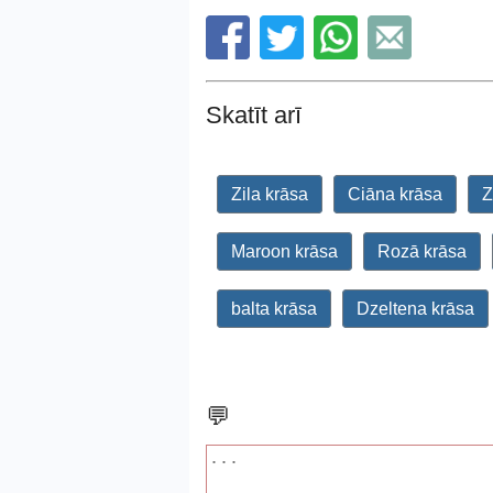
Skatīt arī
Zila krāsa
Ciāna krāsa
Z
Maroon krāsa
Rozā krāsa
balta krāsa
Dzeltena krāsa
💬