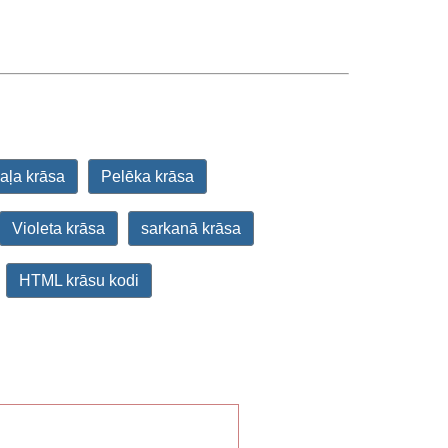
aļa krāsa
Pelēka krāsa
Violeta krāsa
sarkanā krāsa
HTML krāsu kodi