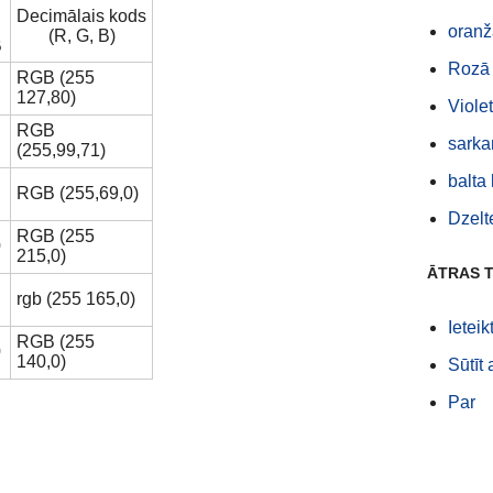
Decimālais kods
oranž
(R, G, B)
B
Rozā 
RGB (255
127,80)
Viole
RGB
sarka
(255,99,71)
balta
RGB (255,69,0)
Dzelt
RGB (255
0
215,0)
ĀTRAS 
rgb (255 165,0)
Ieteik
RGB (255
0
140,0)
Sūtīt
Par