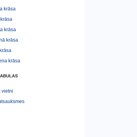
a krāsa
krāsa
ta krāsa
nā krāsa
 krāsa
ena krāsa
TABULAS
t vietni
 atsauksmes