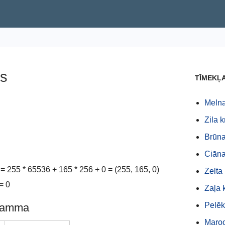
ds
TĪMEKĻ
Melna
Zila 
Brūna
Ciāna
255 * 65536 + 165 * 256 + 0 = (255, 165, 0)
Zelta
= 0
Zaļa 
Pelēk
gramma
Maroo