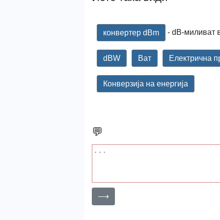
- dB-миливат 
конвертер dBm
dBW
Ват
Електрична п
Конверзија на енергија
💬
⟶