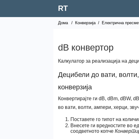
RT
Дома
/
Конверзија
/
Електрична пресме
dB конвертор
Калкулатор за реализација на деци
Децибели до вати, волти,
конверзија
Конвертирајте ги dB, dBm, dBW, d
во вати, волти, ампери, херци, зву
Поставете го типот на колич
Внесете ги вредностите во ед
соодветното копче
Конверти