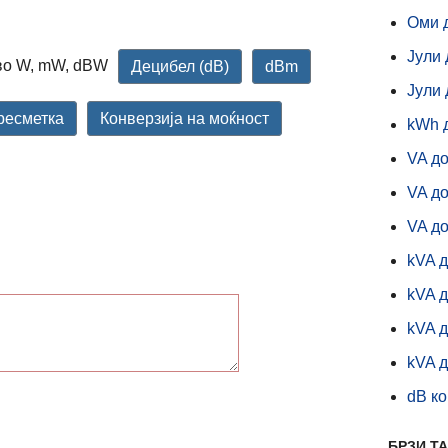
Оми 
Jули 
во W, mW, dBW
Децибел (dB)
dBm
Jули 
ресметка
Конверзија на моќност
kWh 
VA до
VA д
VA д
kVA д
kVA д
kVA 
kVA 
dB к
БРЗИ Т