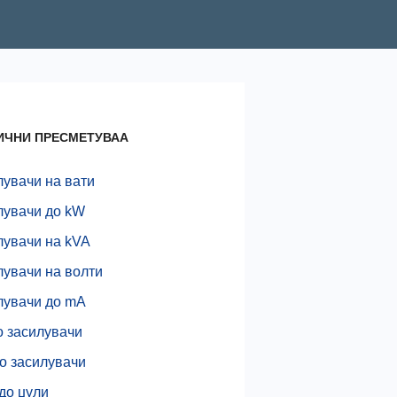
ИЧНИ ПРЕСМЕТУВАА
лувачи на вати
лувачи до kW
лувачи на kVA
лувачи на волти
лувачи до mA
о засилувачи
о засилувачи
до џули