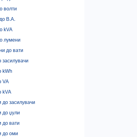
о волти
до В.А.
о kVA
до лумени
ни до вати
о засилувачи
о kWh
о VA
о kVA
и до засилувачи
 до џули
 до вати
и до оми