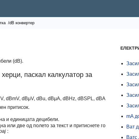
тка
/dB конвертер
ЕЛЕКТР
бели (dB).
Заси
 херци, паскал калкулатор за
Заси
Заси
Заси
BV, dBmV, dBμV, dBu, dBμA, dBHz, dBSPL, dBA
Заси
чен притисок.
mA д
ина и единицата децибели.
на или две од полето за текст и притиснете го
Ват д
рај
:
Ватс 