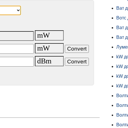
Ват д
Вотс 
Ват д
Ват 
Луме
kW д
kW д
kW д
kW д
Волт
Волти
Волти
Волт