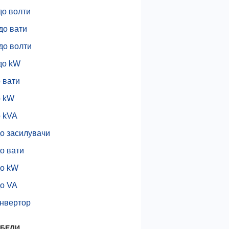
до волти
до вати
до волти
до kW
 вати
о kW
о kVA
о засилувачи
о вати
до kW
до VA
онвертор
АБЕЛИ