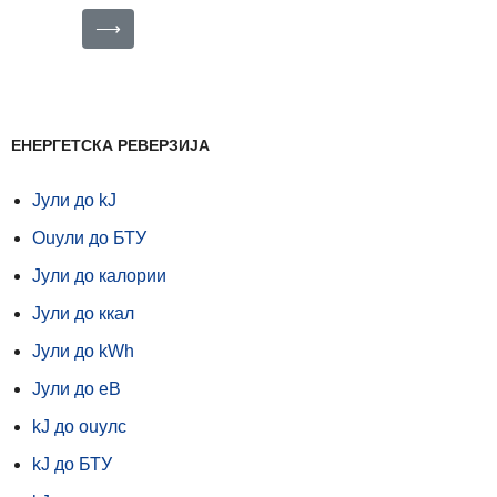
⟶
ЕНЕРГЕТСКА РЕВЕРЗИЈА
Jули до kJ
Ouули до БТУ
Jули до калории
Jули до ккал
Jули до kWh
Jули до еВ
kJ до ouулс
kJ до БТУ