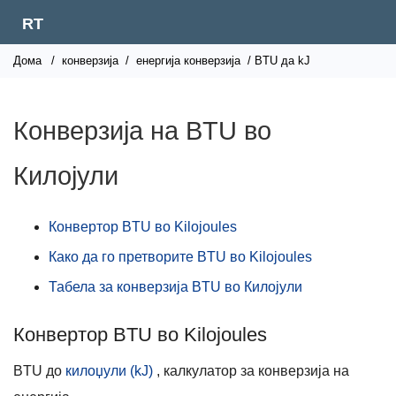
RT
Дома
/
конверзија
/
енергија конверзија
/ BTU да kJ
Конверзија на BTU во
Килојули
Конвертор BTU во Kilojoules
Како да го претворите BTU во Kilojoules
Табела за конверзија BTU во Килојули
Конвертор BTU во Kilojoules
BTU до
килоџули (kJ)
, калкулатор за конверзија на