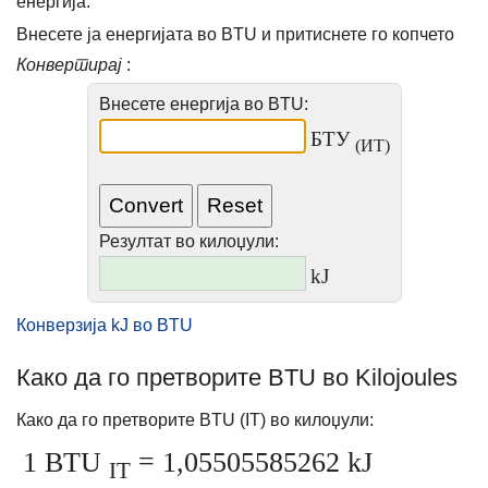
енергија.
Внесете ја енергијата во BTU и притиснете го копчето
Конвертирај
:
Внесете енергија во BTU:
БТУ
(ИТ)
Резултат во килоџули:
kJ
Конверзија kJ во BTU
Како да го претворите BTU во Kilojoules
Како да го претворите BTU (IT) во килоџули:
1 BTU
= 1,05505585262 kJ
IT