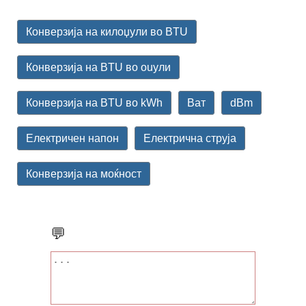
Конверзија на килоџули во BTU
Конверзија на BTU во ouули
Конверзија на BTU во kWh
Ват
dBm
Електричен напон
Електрична струја
Конверзија на моќност
💬