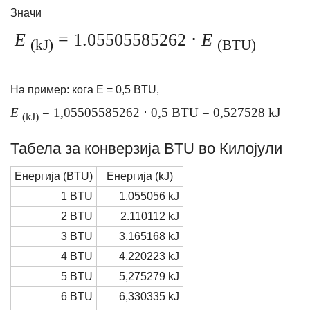
Значи
Е
= 1.05505585262 ⋅
E
(kJ)
(BTU)
На пример: кога E = 0,5 BTU,
Е
= 1,05505585262 ⋅ 0,5 BTU = 0,527528 kJ
(kJ)
Табела за конверзија BTU во Килојули
Енергија (BTU)
Енергија (kJ)
1 BTU
1,055056 kJ
2 BTU
2.110112 kJ
3 BTU
3,165168 kJ
4 BTU
4.220223 kJ
5 BTU
5,275279 kJ
6 BTU
6,330335 kJ