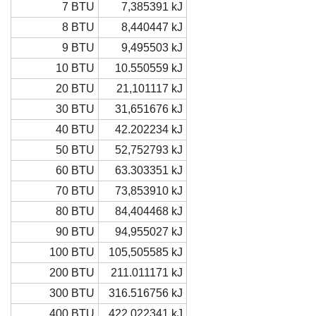
7 BTU
7,385391 kJ
8 BTU
8,440447 kJ
9 BTU
9,495503 kJ
10 BTU
10.550559 kJ
20 BTU
21,101117 kJ
30 BTU
31,651676 kJ
40 BTU
42.202234 kJ
50 BTU
52,752793 kJ
60 BTU
63.303351 kJ
70 BTU
73,853910 kJ
80 BTU
84,404468 kJ
90 BTU
94,955027 kJ
100 BTU
105,505585 kJ
200 BTU
211.011171 kJ
300 BTU
316.516756 kJ
400 BTU
422.022341 kJ