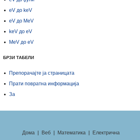
eV до keV
eV до MeV
keV до eV
MeV до eV
БРЗИ ТАБЕЛИ
Препорачајте ја страницата
Прати повратна информација
За
Дома
|
Веб
|
Математика
|
Електрична