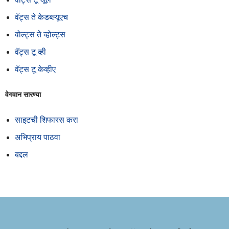
वॅट्स ते केडब्ल्यूएच
वोल्ट्स ते व्होल्ट्स
वॅट्स टू व्ही
वॅट्स टू केव्हीए
वेगवान सारण्या
साइटची शिफारस करा
अभिप्राय पाठवा
बद्दल