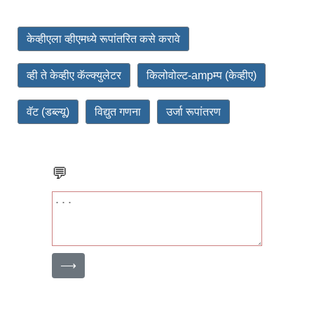
केव्हीएला व्हीएमध्ये रूपांतरित कसे करावे
व्ही ते केव्हीए कॅल्क्युलेटर
किलोवोल्ट-ampम्प (केव्हीए)
वॅट (डब्ल्यू)
विद्युत गणना
उर्जा रूपांतरण
💬
⟶