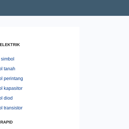
 ELEKTRIK
 simbol
l tanah
l perintang
l kapasitor
l diod
l transistor
 RAPID