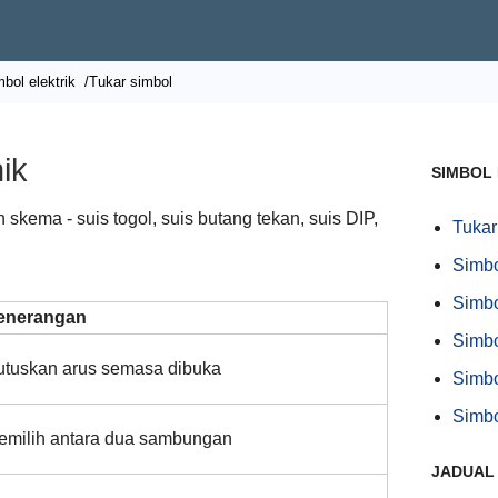
bol elektrik
/Tukar simbol
ik
SIMBOL
h skema - suis togol, suis butang tekan, suis DIP,
Tukar
Simbo
Simbo
enerangan
Simbo
utuskan arus semasa dibuka
Simbo
Simbo
emilih antara dua sambungan
JADUAL