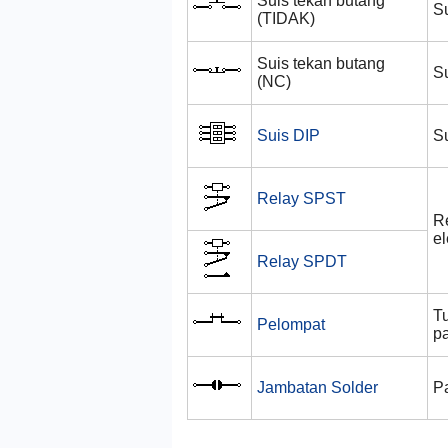
Suis tekan butang
Su
(TIDAK)
Suis tekan butang
Su
(NC)
Suis DIP
Su
Relay SPST
R
e
Relay SPDT
T
Pelompat
pa
Jambatan Solder
P