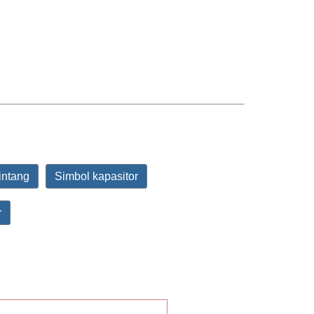
intang
Simbol kapasitor
r