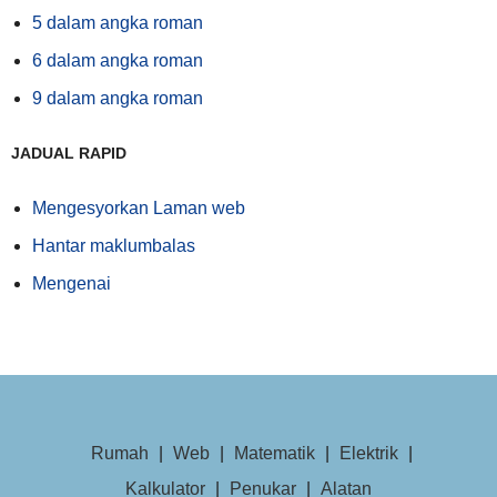
5 dalam angka roman
6 dalam angka roman
9 dalam angka roman
JADUAL RAPID
Mengesyorkan Laman web
Hantar maklumbalas
Mengenai
Rumah
|
Web
|
Matematik
|
Elektrik
|
Kalkulator
|
Penukar
|
Alatan