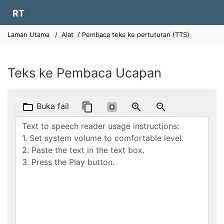
RT
Laman Utama
/
Alat
/ Pembaca teks ke pertuturan (TTS)
Teks ke Pembaca Ucapan
folder_open
content_copy
select_all
zoom_in
zoom_out
Buka fail