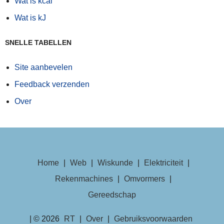
Wat is kcal
Wat is kJ
SNELLE TABELLEN
Site aanbevelen
Feedback verzenden
Over
Home
|
Web
|
Wiskunde
|
Elektriciteit
|
Rekenmachines
|
Omvormers
|
Gereedschap
| © 2026
RT
|
Over
|
Gebruiksvoorwaarden