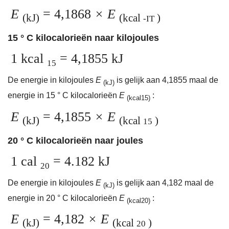
E
= 4,1868
× E
(kJ)
(kcal
)
-IT
15 ° C kilocalorieën naar kilojoules
1 kcal
= 4,1855 kJ
15
De energie in kilojoules
E
is gelijk aan 4,1855 maal de
(kJ)
energie in 15 ° C kilocalorieën
E
:
(kcal15)
E
= 4,1855
× E
(kJ)
(kcal
)
15
20 ° C kilocalorieën naar joules
1 cal
= 4.182 kJ
20
De energie in kilojoules
E
is gelijk aan 4,182 maal de
(kJ)
energie in 20 ° C kilocalorieën
E
:
(kcal20)
E
= 4,182
× E
(kJ)
(kcal
)
20