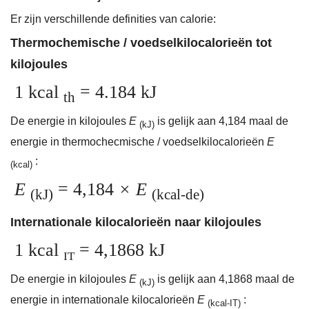
Er zijn verschillende definities van calorie:
Thermochemische / voedselkilocalorieën tot
kilojoules
1 kcal
= 4.184 kJ
th
De energie in kilojoules
E
is gelijk aan 4,184 maal de
(kJ)
energie in thermochecmische / voedselkilocalorieën
E
:
(kcal)
E
= 4,184
× E
(kJ)
(kcal-de)
Internationale kilocalorieën naar kilojoules
1 kcal
= 4,1868 kJ
IT
De energie in kilojoules
E
is gelijk aan 4,1868 maal de
(kJ)
energie in internationale kilocalorieën
E
:
(kcal-IT)