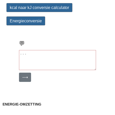
kcal naar kJ conversie calculator
Energieconversie
💬
⟶
ENERGIE-OMZETTING