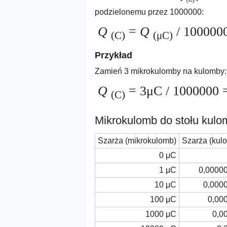
podzielonemu przez 1000000:
Q
=
Q
/ 100000
(C)
(μC)
Przykład
Zamień 3 mikrokulomby na kulomby:
Q
= 3μC / 1000000 
(C)
Mikrokulomb do stołu kul
Szarża (mikrokulomb)
Szarża (kul
0 μC
1 μC
0,0000
10 μC
0,000
100 μC
0,00
1000 μC
0,0