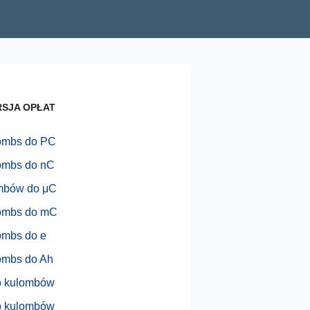
SJA OPŁAT
ombs do PC
ombs do nC
mbów do μC
ombs do mC
ombs do e
ombs do Ah
o kulombów
o kulombów