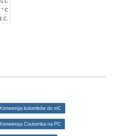
01 C
 ° C
1 C.
Konwersja kulombów do mC
Konwersja Coulomba na PC