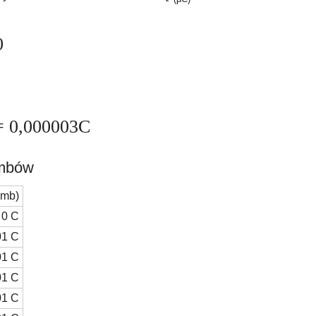
0
= 0,000003C
ombów
omb)
0 C
01 C
01 C
01 C
01 C