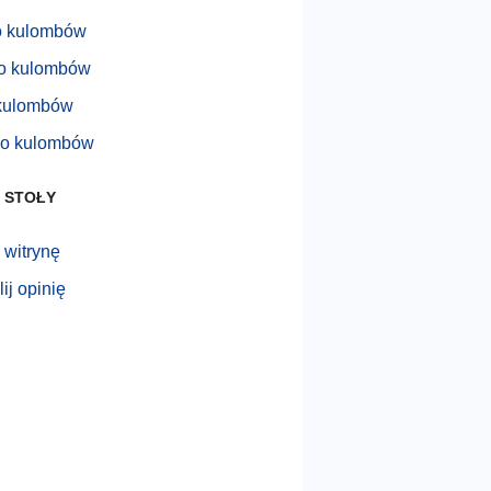
o kulombów
o kulombów
 kulombów
do kulombów
 STOŁY
 witrynę
ij opinię