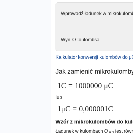
Wprowadź ładunek w mikrokulom
Wynik Coulombsa:
Kalkulator konwersji kulombów do 
Jak zamienić mikrokulomb
1C = 1000000 μC
lub
1μC = 0,000001C
Wzór z mikrokulombów do k
Ładunek w kulombach
Q
jest rów
(C)