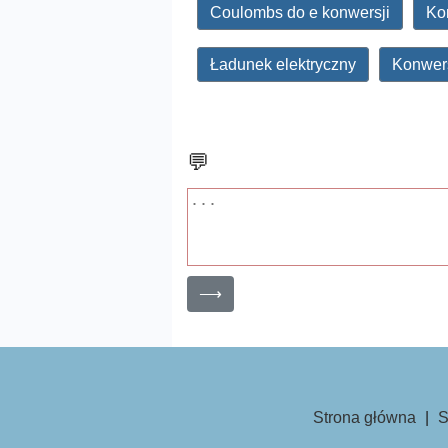
Coulombs do e konwersji
Ko
Ładunek elektryczny
Konwers
💬
⟶
Strona główna
|
S