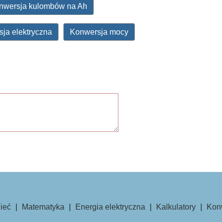
nwersja kulombów na Ah
ja elektryczna
Konwersja mocy
ieć
|
Matematyka
|
Energia elektryczna
|
Kalkulatory
|
Kon