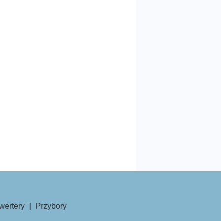
wertery
|
Przybory