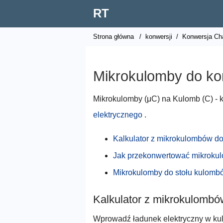
RT
Strona główna
/
konwersji
/
Konwersja Ch
Mikrokulomby do ko
Mikrokulomby (μC) na Kulomb (C) - ka
elektrycznego
.
Kalkulator z mikrokulombów d
Jak przekonwertować mikroku
Mikrokulomby do stołu kulomb
Kalkulator z mikrokulomb
Wprowadź ładunek elektryczny w kul