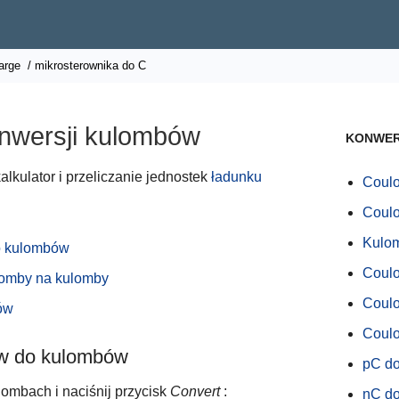
arge
/ mikrosterownika do C
nwersji kulombów
KONWER
lkulator i przeliczanie jednostek
ładunku
Coul
Coul
Kulo
o kulombów
Coul
lomby na kulomby
Coul
ów
Coul
ów do kulombów
pC d
ombach i naciśnij przycisk
Convert
:
nC d