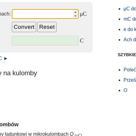
μC d
μC
bach:
mC d
e do
Ach 
C
SZYBKIE
μC ►
Poleć
y na kulomby
Prześl
O
ulombów
ny ładunkowi w mikrokulombach
Q
(μC)