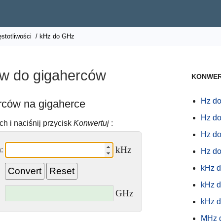
stotliwości
/ kHz do GHz
ów do gigaherców
KONWER
Hz d
erców na gigaherce
Hz d
h i naciśnij przycisk
Konwertuj
:
Hz d
kHz
:
Hz d
kHz 
kHz 
GHz
kHz 
MHz 