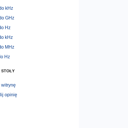
do kHz
do GHz
do Hz
do kHz
do MHz
do Hz
 STOŁY
 witrynę
ij opinię