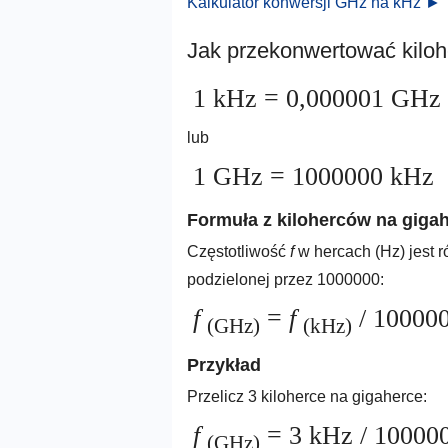
Kalkulator konwersji GHz na kHz ►
Jak przekonwertować kiloh
1 kHz = 0,000001 GHz
lub
1 GHz = 1000000 kHz
Formuła z kiloherców na giga
Częstotliwość
f
w hercach (Hz) jest 
podzielonej przez 1000000:
f
=
f
/ 10000
(GHz)
(kHz)
Przykład
Przelicz 3 kiloherce na gigaherce:
f
= 3 kHz / 10000
(GHz)