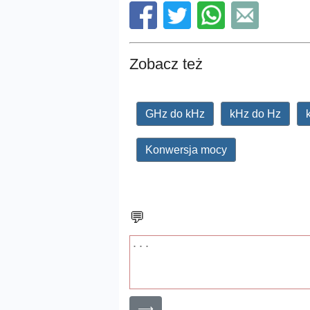
Zobacz też
GHz do kHz
kHz do Hz
Konwersja mocy
💬
⟶