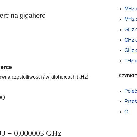
MHz 
erc na gigaherc
MHz 
GHz 
GHz 
GHz 
THz 
herce
SZYBKIE
równa częstotliwości
f
w kilohercach (kHz)
Poleć
00
Prześl
O
00 = 0,000003 GHz