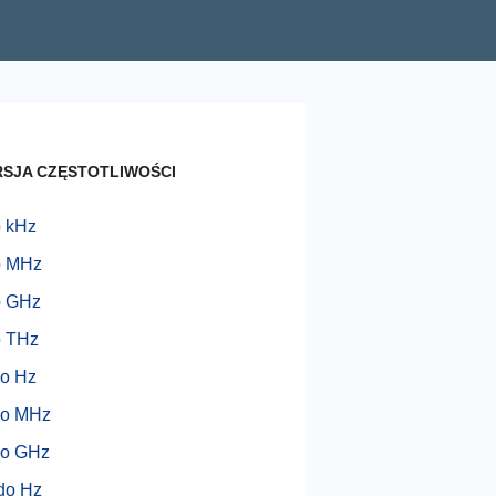
SJA CZĘSTOTLIWOŚCI
o kHz
o MHz
o GHz
o THz
do Hz
do MHz
do GHz
do Hz