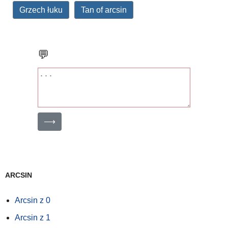
Grzech łuku
Tan of arcsin
💬
⟶
ARCSIN
Arcsin z 0
Arcsin z 1