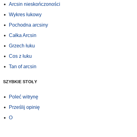
Arcsin nieskończoności
Wykres łukowy
Pochodna arcsiny
Całka Arcsin
Grzech łuku
Cos z łuku
Tan of arcsin
SZYBKIE STOŁY
Poleć witrynę
Prześlij opinię
O