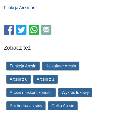
Funkcja Arcsin ►
Zobacz też
Funkcja Arcsin
Kalkulator Arcsin
Arcsin z 0
Arcsin z 1
Arcsin nieskończoności
Wykres łukowy
Pochodna arcsiny
Całka Arcsin