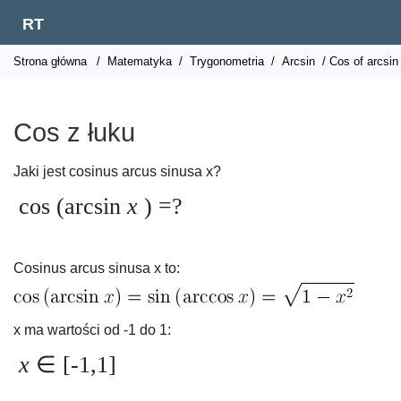
RT
Strona główna
/
Matematyka
/
Trygonometria
/
Arcsin
/ Cos of arcsin
Cos z łuku
Jaki jest cosinus arcus sinusa x?
cos (arcsin
x
) =?
Cosinus arcus sinusa x to:
x ma wartości od -1 do 1:
x
∈ [-1,1]