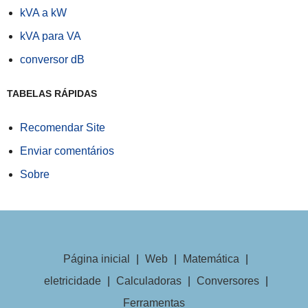
kVA a kW
kVA para VA
conversor dB
TABELAS RÁPIDAS
Recomendar Site
Enviar comentários
Sobre
Página inicial
|
Web
|
Matemática
|
eletricidade
|
Calculadoras
|
Conversores
|
Ferramentas