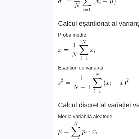
Calcul eșantionat al varianț
Proba medie:
Eșantion de varianță:
Calcul discret al variației va
Media variabilă aleatorie: