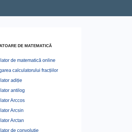
ATOARE DE MATEMATICĂ
lator de matematică online
rea calculatorului fracțiilor
ator adiție
lator antilog
lator Arccos
lator Arcsin
lator Arctan
lator de convoluție