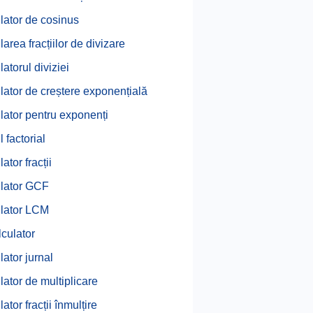
lator de cosinus
area fracțiilor de divizare
atorul diviziei
lator de creștere exponențială
lator pentru exponenți
 factorial
ator fracții
lator GCF
lator LCM
lculator
lator jurnal
lator de multiplicare
ator fracții înmulțire