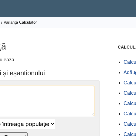
/ Varianță Calculator
ță
CALCUL
culează.
Calcu
i și eșantionului
Adăuga
Calcul
Calcu
Calcu
Calcu
Calcu
Calcu