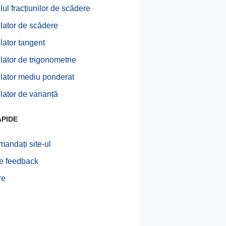
lul fracțiunilor de scădere
lator de scădere
lator tangent
lator de trigonometrie
lator mediu ponderat
lator de varianță
APIDE
andați site-ul
te feedback
re