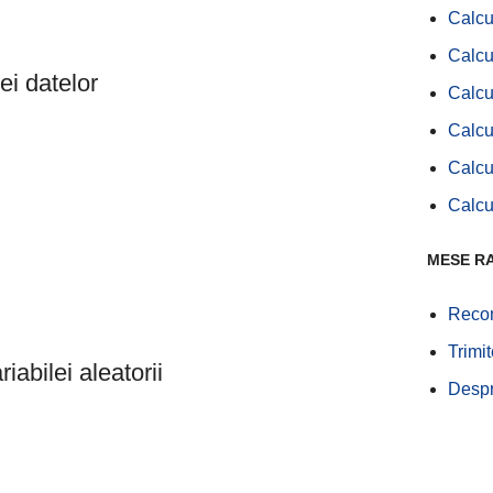
Calcu
Calcu
ei datelor
Calcu
Calcu
Calcu
Calcu
MESE R
Recom
Trimi
riabilei aleatorii
Desp