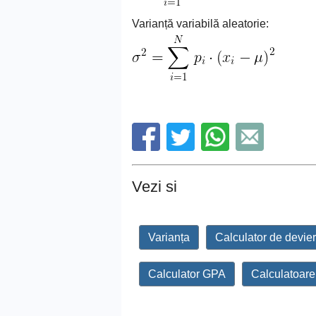
Varianță variabilă aleatorie:
Vezi si
Varianța
Calculator de devie
Calculator GPA
Calculatoar