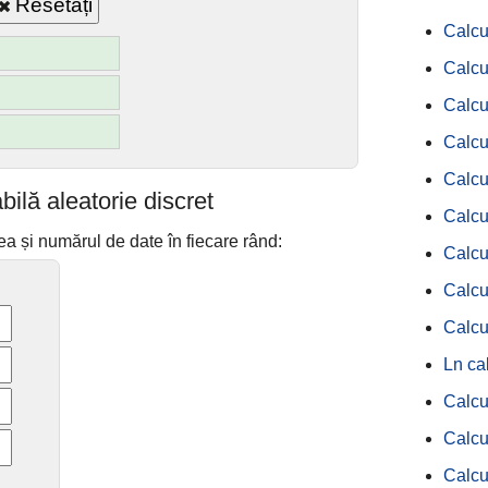
Resetați
Calcu
Calcul
Calcul
Calcu
Calcu
bilă aleatorie discret
Calcul
ea și numărul de date în fiecare rând:
Calcul
Calcu
Calcu
Ln ca
Calcu
Calcu
Calcul