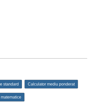
re standard
Calculator mediu ponderat
e matematice