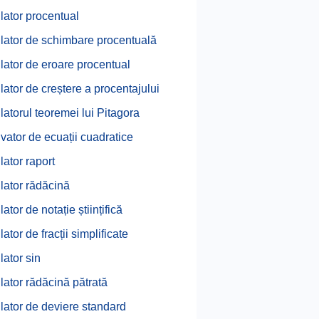
lator procentual
lator de schimbare procentuală
lator de eroare procentual
lator de creștere a procentajului
latorul teoremei lui Pitagora
vator de ecuații cuadratice
lator raport
lator rădăcină
ator de notație științifică
ator de fracții simplificate
lator sin
lator rădăcină pătrată
lator de deviere standard