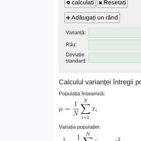
calculati
Resetați
Adăugați un rând
Varianță:
Rău:
Deviație
standard:
Calculul varianței întregii p
Populația înseamnă:
Variația populației: