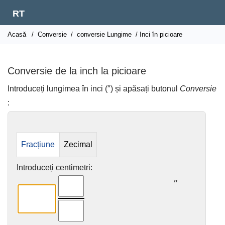
RT
Acasă
/
Conversie
/
conversie Lungime
/ Inci în picioare
Conversie de la inch la picioare
Introduceți lungimea în inci (″) și apăsați butonul
Conversie
:
Fracțiune
Zecimal
Introduceți centimetri:
″