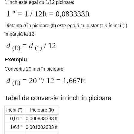
1 inch este egal cu 1/12 picioare:
1 ″ = 1 / 12ft = 0,083333ft
Distanța
d
în picioare (ft) este egală cu distanța
d
în inci (″)
împărțită la 12:
d
=
d
/ 12
(ft)
(″)
Exemplu
Convertiți 20 inci în picioare:
d
= 20 "/ 12 = 1,667ft
(ft)
Tabel de conversie în inch în picioare
Inchi (")
Picioare (ft)
0,01 ″
0.000833333 ft
1/64 ″
0,001302083 ft