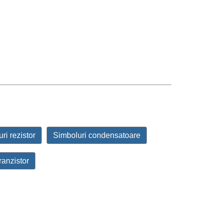
ri rezistor
Simboluri condensatoare
ranzistor