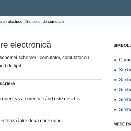
luri electrice
/Simboluri de comutare
re electronică
SIMBOLU
le schemei schemei - comutator, comutator cu
Comut
od de lipit.
Simbo
Simbo
scriere
Simbo
conectează curentul când este deschis
Simbo
Simbo
lectează între două conexiuni
MESE R