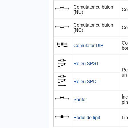
Comutator cu buton
Co
(NU)
Comutator cu buton
Co
(NC)
Com
Comutator DIP
bo
Releu SPST
Rel
un
Releu SPDT
Înc
Săritor
pin
Podul de lipit
Lip