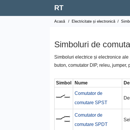
RT
Acasă
/
Electricitate și electronică
/
Simbo
Simboluri de comuta
Simboluri electrice și electronice a
buton, comutator DIP, releu, jumper, p
Simbol
Nume
De
Comutator de
De
comutare SPST
Comutator de
Se
comutare SPDT