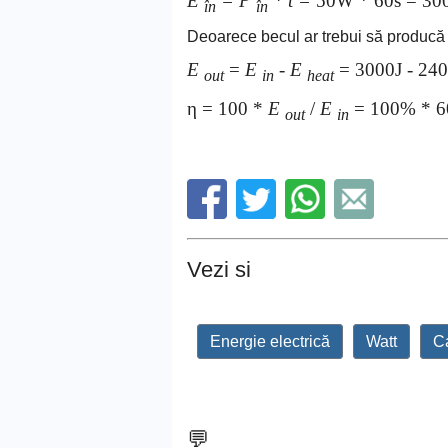
E
= P
* t =
50W * 60s = 30
în
în
Deoarece becul ar trebui să producă 
E
=
E
-
E
= 3000J - 240
out
in
heat
η = 100 *
E
/
E
= 100% * 60
out
in
Vezi si
Energie electrică
Watt
Ca
💬