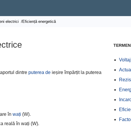
ni electrici
/Eficiență energetică
ectrice
TERMENI
Voltaj
Actua
raportul dintre
puterea de
ieșire împărțit la puterea
Rezis
Energ
Incar
Efici
are în
wați
(W).
Facto
 reală în wați (W).