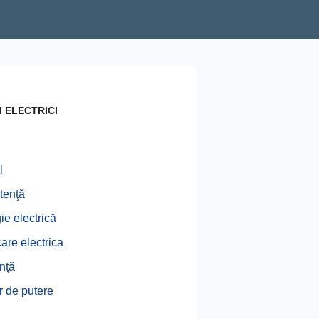
 ELECTRICI
l
tenţă
ie electrică
care electrica
enţă
r de putere