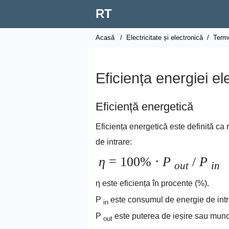
RT
Acasă
/
Electricitate și electronică
/
Terme
Eficiența energiei el
Eficiență energetică
Eficiența energetică este definită ca 
de intrare:
η
= 100% ⋅
P
/
P
out
in
η este eficiența în procente (%).
P
este consumul de energie de intr
in
P
este puterea de ieșire sau munca
out