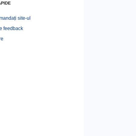
APIDE
andați site-ul
te feedback
re