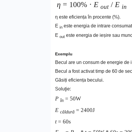
η
= 100% ⋅
E
/
E
out
in
η este eficiența în procente (%).
E
este energia de intrare consumată
in
E
este energia de ieșire sau munca 
out
Exemplu
Becul are un consum de energie de in
Becul a fost activat timp de 60 de se
Găsiți eficiența becului.
Soluţie:
P
= 50W
în
E
= 2400J
căldură
t
= 60s