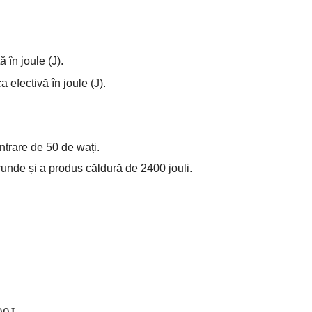
 în joule (J).
efectivă în joule (J).
trare de 50 de wați.
cunde și a produs căldură de 2400 jouli.