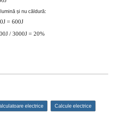
00J
lumină și nu căldură:
0J = 600J
0J / 3000J = 20%
lculatoare electrice
Calcule electrice