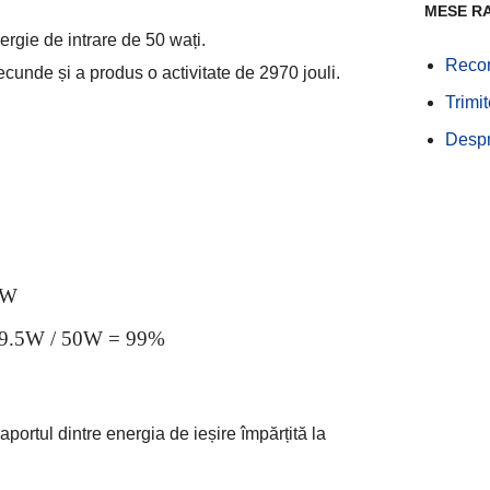
MESE R
rgie de intrare de 50 wați.
Recom
ecunde și a produs o activitate de 2970 jouli.
Trimi
Desp
5W
49.5W / 50W = 99%
aportul dintre energia de ieșire împărțită la