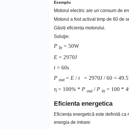
Exemplu
Motorul electric are un consum de ene
Motorul a fost activat timp de 60 de s
Găsiți eficiența motorului.
Soluţie:
P
= 50W
în
E
= 2970J
t
= 60s
P
=
E
/
t
= 2970J / 60 = 49.
out
η = 100% *
P
/
P
= 100 * 
out
in
Eficienta energetica
Eficiența energetică este definită ca r
energia de intrare: