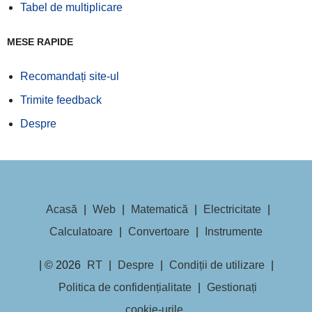
Tabel de multiplicare
MESE RAPIDE
Recomandați site-ul
Trimite feedback
Despre
Acasă
|
Web
|
Matematică
|
Electricitate
|
Calculatoare
|
Convertoare
|
Instrumente
| © 2026
RT
|
Despre
|
Condiții de utilizare
|
Politica de confidențialitate
|
Gestionați
cookie-urile