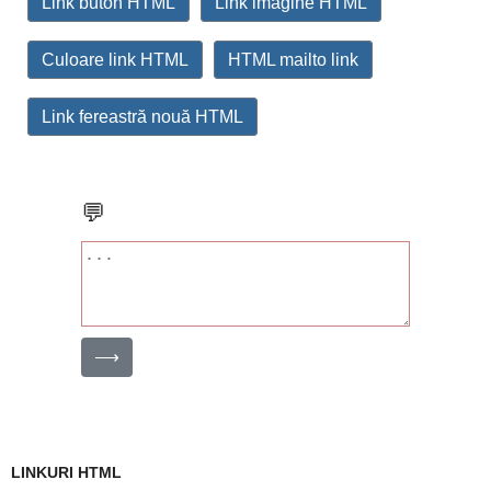
Link buton HTML
Link imagine HTML
Culoare link HTML
HTML mailto link
Link fereastră nouă HTML
💬
⟶
LINKURI HTML