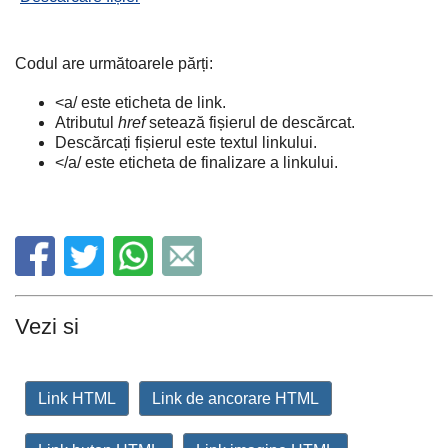
Codul are următoarele părți:
<a/ este eticheta de link.
Atributul
href
setează fișierul de descărcat.
Descărcați fișierul este textul linkului.
</a/ este eticheta de finalizare a linkului.
Vezi si
Link HTML
Link de ancorare HTML