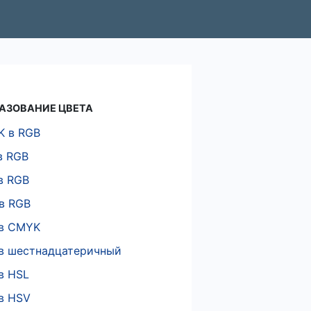
АЗОВАНИЕ ЦВЕТА
 в RGB
в RGB
в RGB
в RGB
в CMYK
в шестнадцатеричный
в HSL
в HSV