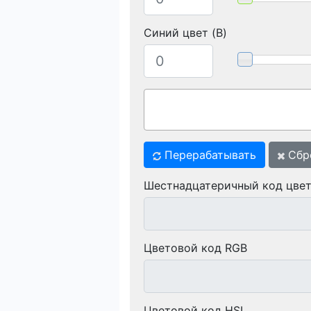
Синий цвет (B)
Перерабатывать
Сбр
Шестнадцатеричный код цве
Цветовой код RGB
Цветовой код HSL