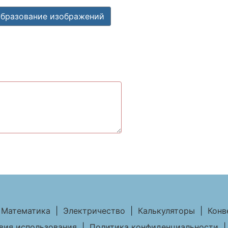
бразование изображений
Математика
|
Электричество
|
Калькуляторы
|
Конв
вия использования
|
Политика конфиденциальности