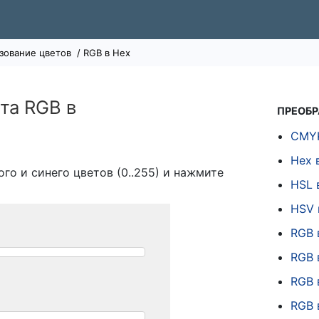
зование цветов
/ RGB в Hex
та RGB в
ПРЕОБР
CMYK
Hex 
ого и синего цветов (0..255) и нажмите
HSL 
HSV 
RGB 
RGB 
RGB 
RGB 