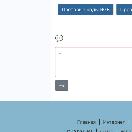
Цветовые коды RGB
Прео
💬
⟶
Главная
|
Интернет
|
| © 2026
RT
|
О нас
|
Усло