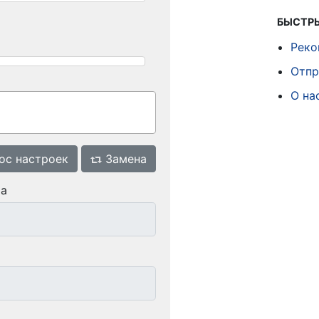
БЫСТР
Реко
Отпр
О на
ос настроек
Замена
та