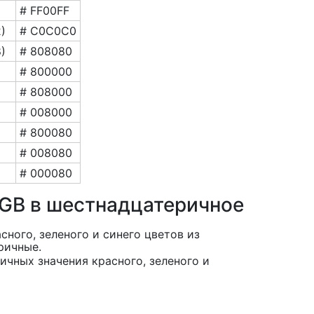
# FF00FF
2)
# C0C0C0
8)
# 808080
# 800000
# 808000
# 008000
# 800080
# 008080
# 000080
GB в шестнадцатеричное
сного, зеленого и синего цветов из
ричные.
чных значения красного, зеленого и