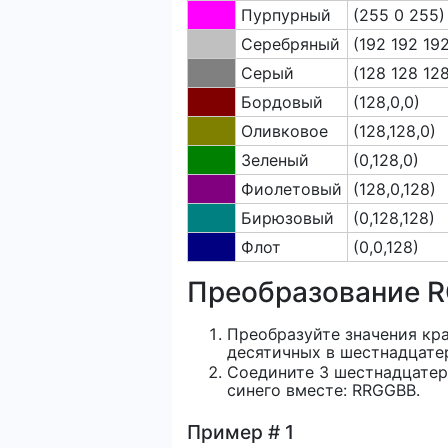
Пурпурный
(255 0 255)
Серебряный
(192 192 19
Серый
(128 128 12
Бордовый
(128,0,0)
Оливковое
(128,128,0)
Зеленый
(0,128,0)
Фиолетовый
(128,0,128)
Бирюзовый
(0,128,128)
Флот
(0,0,128)
Преобразование R
Преобразуйте значения кра
десятичных в шестнадцате
Соедините 3 шестнадцатери
синего вместе: RRGGBB.
Пример # 1