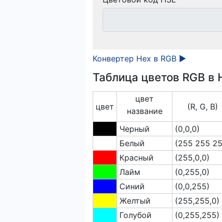
Конвертер Hex в RGB ►
Таблица цветов RGB в 
цвет
цвет
(R, G, B)
название
Черный
(0,0,0)
Белый
(255 255 25
Красный
(255,0,0)
Лайм
(0,255,0)
Синий
(0,0,255)
Желтый
(255,255,0)
Голубой
(0,255,255)