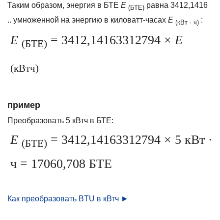
Таким образом, энергия в БТЕ
E
равна 3412,1416
(БТЕ)
.. умноженной на энергию в киловатт-часах
E
:
(кВт · ч)
E
= 3412,14163312794 ×
E
(БТЕ)
(кВтч)
пример
Преобразовать 5 кВтч в БТЕ:
E
= 3412,14163312794 × 5 кВт ·
(БТЕ)
ч = 17060,708 БТЕ
Как преобразовать BTU в кВтч ►