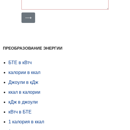
⟶
ПРЕОБРАЗОВАНИЕ ЭНЕРГИИ
БТЕ в кВтч
калории в ккал
Джоули в кДж
ккал в калории
кДж в джоули
кВтч в БТЕ
1 калория в ккал