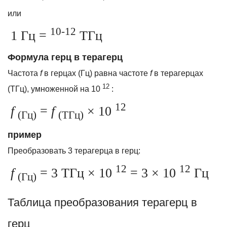
или
10-12
1 Гц =
ТГц
Формула герц в терагерц
Частота
f
в герцах (Гц) равна частоте
f
в терагерцах
12
(ТГц), умноженной на 10
:
12
f
=
f
× 10
(Гц)
(ТГц)
пример
Преобразовать 3 терагерца в герц:
12
12
f
= 3 ТГц × 10
= 3 × 10
Гц
(Гц)
Таблица преобразования терагерц в
герц