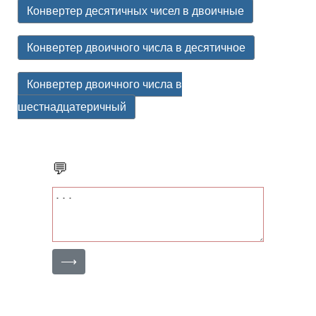
Конвертер десятичных чисел в двоичные
Конвертер двоичного числа в десятичное
Конвертер двоичного числа в
шестнадцатеричный
💬
⟶