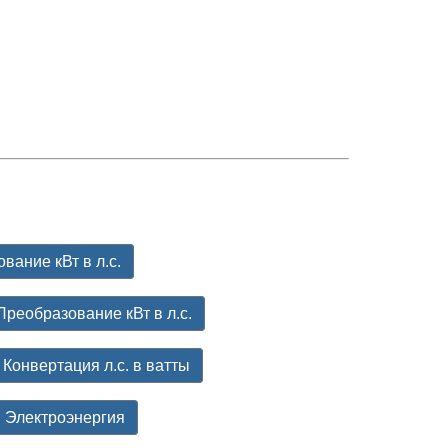
вание кВт в л.с.
Преобразование кВт в л.с.
Конвертация л.с. в ватты
Электроэнергия