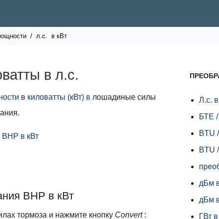
мощности
/
л.с.
в кВт
ватты в л.с.
ПРЕОБР
ности
в
киловатты (кВт) в
лошадиные силы
Л.с. в
ания.
БТЕ /
BTU /
 BHP в кВт
BTU /
прео
дБм 
ания BHP в кВт
дБм 
лах тормоза и нажмите кнопку
Convert
:
ГВт в