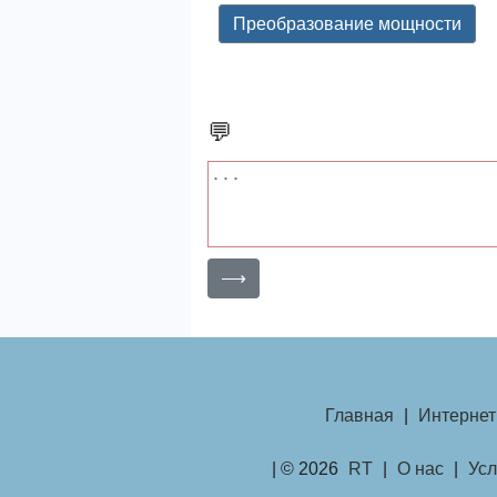
Преобразование мощности
💬
⟶
Главная
|
Интернет
| © 2026
RT
|
О нас
|
Усл