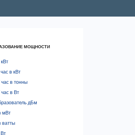
АЗОВАНИЕ МОЩНОСТИ
 кВт
 час в кВт
 час в тонны
 час в Вт
бразователь дБм
в мВт
в ватты
 Вт