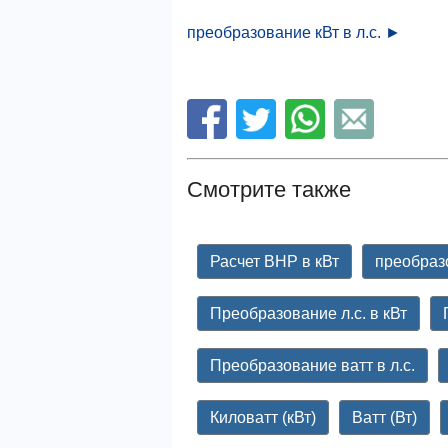
преобразование кВт в л.с. ►
Смотрите также
Расчет BHP в кВт
преобразо
Преобразование л.с. в кВт
Преобразование ватт в л.с.
Киловатт (кВт)
Ватт (Вт)