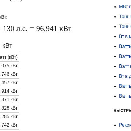
МВт в
Тонны
кВт:
Тонны
 130 л.с. = 96,941 кВт
Вт в 
 кВт
Ватты
Ватт
тт (кВт)
,075 кВт
Ватт 
,746 кВт
Вт в 
,457 кВт
Ватты
.914 кВт
Ватты
,371 кВт
,828 кВт
БЫСТР
,285 кВт
Реко
,742 кВт