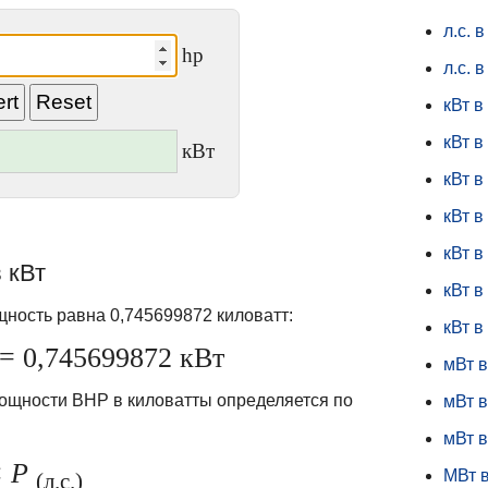
л.с. в
hp
л.с. 
кВт в 
кВт в
кВт
кВт в 
кВт в
кВт в
 кВт
кВт в
ность равна 0,745699872 киловатт:
кВт в
 = 0,745699872 кВт
мВт в
ощности BHP в киловатты определяется по
мВт в
мВт 
×
P
МВт в
(л.с.)