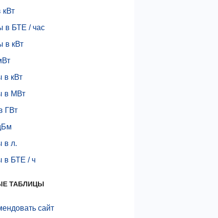
 кВт
 в БТЕ / час
 в кВт
мВт
 в кВт
ы в МВт
в ГВт
дБм
 в л.
 в БТЕ / ч
ЫЕ ТАБЛИЦЫ
мендовать сайт