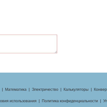
|
Математика
|
Электричество
|
Калькуляторы
|
Конвер
овия использования
|
Политика конфиденциальности
|
У