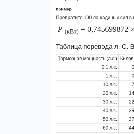
пример
Превратите 130 лошадиных сил в 
P
= 0,745699872 ×
(кВт)
Таблица перевода л. С. В
Тормозная мощность (л.с.)
Килова
0,1 л.с.
0
1 л.с.
0
10 л.с.
7
20 л.с.
14
30 л.с.
22
40 л.с.
29
50 л.с.
37
60 л.с.
44