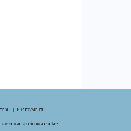
теры
|
инструменты
правление файлами cookie