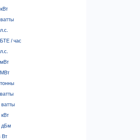
 кВт
в ватты
л.с.
 БТЕ / час
л.с.
 мВт
 МВт
 тонны
 ватты
 ватты
 кВт
в дБм
 Вт