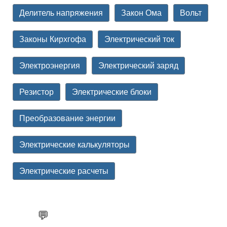
Делитель напряжения
Закон Ома
Вольт
Законы Кирхгофа
Электрический ток
Электроэнергия
Электрический заряд
Резистор
Электрические блоки
Преобразование энергии
Электрические калькуляторы
Электрические расчеты
💬