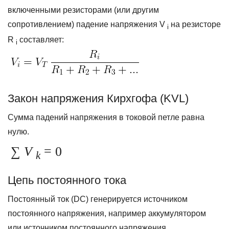
включенными резисторами (или другим
сопротивлением) падение напряжения V
на резисторе
i
R
составляет:
i
Закон напряжения Кирхгофа (KVL)
Сумма падений напряжения в токовой петле равна
нулю.
∑
V
= 0
k
Цепь постоянного тока
Постоянный ток (DC) генерируется источником
постоянного напряжения, например аккумулятором
или источником постоянного напряжения.