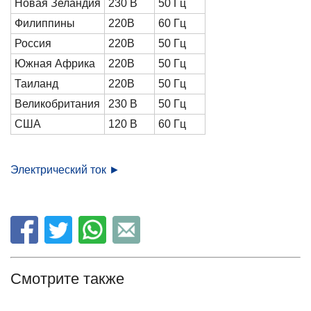
Новая Зеландия
230 В
50 Гц
Филиппины
220В
60 Гц
Россия
220В
50 Гц
Южная Африка
220В
50 Гц
Таиланд
220В
50 Гц
Великобритания
230 В
50 Гц
США
120 В
60 Гц
Электрический ток
►
Смотрите также