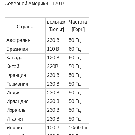
Северной Америки - 120 В.
вольтаж
Частота
Страна
[Вольт]
[Герц]
Австралия
230 В
50 Гц
Бразилия
110 В
60 Гц
Канада
120 В
60 Гц
Китай
220В
50 Гц
Франция
230 В
50 Гц
Германия
230 В
50 Гц
Индия
230 В
50 Гц
Ирландия
230 В
50 Гц
Израиль
230 В
50 Гц
Италия
230 В
50 Гц
Япония
100 В
50/60 Гц