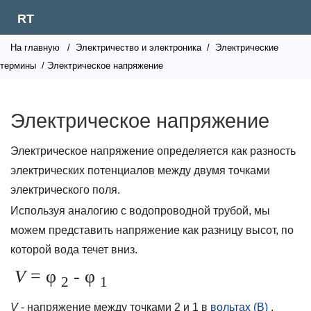
RT
На главную
/
Электричество и электроника
/
Электрические
термины
/ Электрическое напряжение
Электрическое напряжение
Электрическое напряжение определяется как разность
электрических потенциалов между двумя точками
электрического поля.
Используя аналогию с водопроводной трубой, мы
можем представить напряжение как разницу высот, по
которой вода течет вниз.
V
= φ
- φ
2
1
V
- напряжение между точками 2 и 1 в
вольтах (В)
.