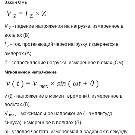
Закон Ома
V
=
I
×
Z
Z
Z
V
- падение напряжения на нагрузке, измеренное в
Z
вольтах (В)
I
- ток, протекающий через нагрузку, измеряется в
Z
амперах (А)
Z
- сопротивление нагрузки, измеренное в омах (Ом)
Мгновенное напряжение
v
(
t
) =
V
×
sin
(
ωt
+ θ
)
max
v (t) - напряжение в момент времени t, измеренное в
вольтах (В).
V
- максимальное напряжение (= амплитуда
max
синуса), измеренное в вольтах (В).
ω -
угловая частота, измеряемая в радианах в секунду