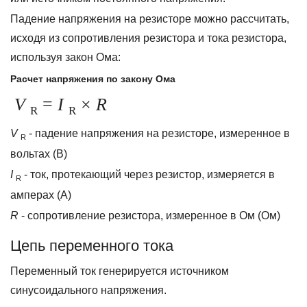
Падение напряжения на резисторе можно рассчитать,
исходя из сопротивления резистора и тока резистора,
используя закон Ома:
Расчет напряжения по закону Ома
V
=
I
×
R
R
R
V
- падение напряжения на резисторе, измеренное в
R
вольтах (В)
I
- ток, протекающий через резистор, измеряется в
R
амперах (А)
R
- сопротивление резистора, измеренное в Ом (Ом)
Цепь переменного тока
Переменный ток генерируется источником
синусоидального напряжения.