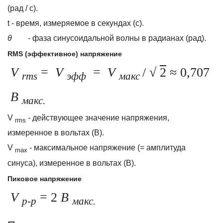
(рад / с).
t - время, измеряемое в секундах (с).
θ
- фаза синусоидальной волны в радианах (рад).
RMS (эффективное) напряжение
V
=
V
=
V
/ √
2
≈ 0,707
rms
эфф
макс
В
макс.
V
- действующее значение напряжения,
rms
измеренное в вольтах (В).
V
- максимальное напряжение (= амплитуда
max
синуса), измеренное в вольтах (В).
Пиковое напряжение
V
= 2
В
p-p
макс.