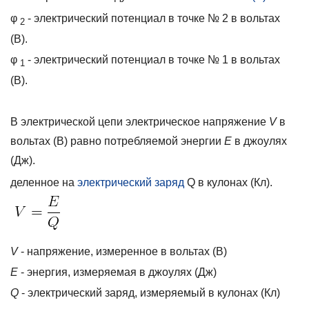
φ
- электрический потенциал в точке № 2 в вольтах
2
(В).
φ
- электрический потенциал в точке № 1 в вольтах
1
(В).
В электрической цепи электрическое напряжение
V
в
вольтах (В) равно потребляемой энергии
E
в джоулях
(Дж).
деленное на
электрический заряд
Q в кулонах (Кл).
V
- напряжение, измеренное в вольтах (В)
E
- энергия, измеряемая в джоулях (Дж)
Q
- электрический заряд, измеряемый в кулонах (Кл)