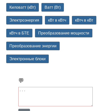
Киловатт (кВт)
Ватт (Вт)
Электроэнергия
кВт в кВтч
кВтч в кВт
кВтч в БТЕ
Преобразование мощности
Преобразование энергии
Электронные блоки
💬