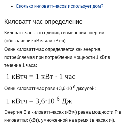
Сколько киловатт-часов использует дом?
Киловатт-час определение
Киловатт-час - это единица измерения энергии
(обозначение кВтч или кВт⋅ч).
Один киловатт-час определяется как энергия,
потребляемая при потреблении мощности 1 кВт в
течение 1 часа:
1 кВтч = 1 кВт ⋅ 1 час
6
Один киловатт-час равен 3,6⋅10
джоулей:
6
1 кВтч = 3,6⋅10
Дж
Энергия E в киловатт-часах (кВтч) равна мощности P в
киловаттах (кВт), умноженной на время t в часах (ч).