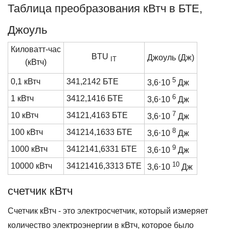
Таблица преобразования кВтч в БТЕ,
Джоуль
Киловатт-час
BTU
Джоуль (Дж)
IT
(кВтч)
5
0,1 кВтч
341,2142 БТЕ
3,6⋅10
Дж
6
1 кВтч
3412,1416 БТЕ
3,6⋅10
Дж
7
10 кВтч
34121,4163 БТЕ
3,6⋅10
Дж
8
100 кВтч
341214,1633 БТЕ
3,6⋅10
Дж
9
1000 кВтч
3412141,6331 БТЕ
3,6⋅10
Дж
10
10000 кВтч
34121416,3313 БТЕ
3,6⋅10
Дж
счетчик кВтч
Счетчик кВтч - это электросчетчик, который измеряет
количество электроэнергии в кВтч, которое было