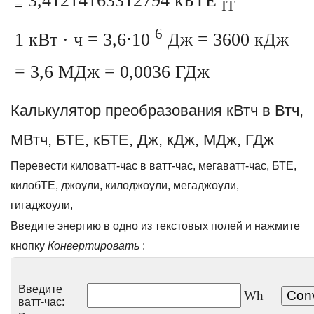
3,41214163312794 кБТЕ
=
IT
6
1 кВт · ч = 3,6⋅10
Дж = 3600 кДж
= 3,6 МДж = 0,0036 ГДж
Калькулятор преобразования кВтч в Втч,
МВтч, БТЕ, кБТЕ, Дж, кДж, МДж, ГДж
Перевести киловатт-час в ватт-час, мегаватт-час, БТЕ,
килобТЕ, джоули, килоджоули, мегаджоули,
гигаджоули,
Введите энергию в одно из текстовых полей и нажмите
кнопку
Конвертировать
:
Введите
Wh
ватт-час: