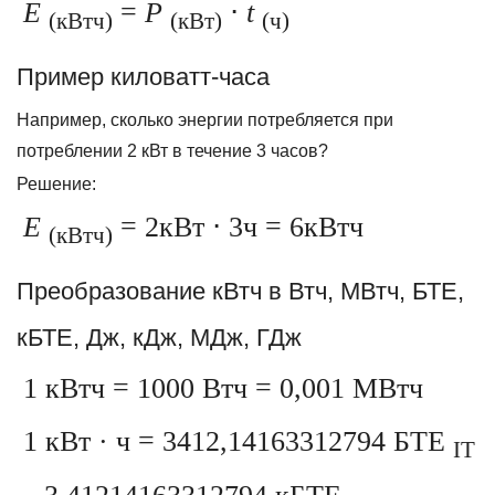
E
=
P
⋅
t
(кВтч)
(кВт)
(ч)
Пример киловатт-часа
Например, сколько энергии потребляется при
потреблении 2 кВт в течение 3 часов?
Решение:
E
= 2кВт ⋅ 3ч = 6кВтч
(кВтч)
Преобразование кВтч в Втч, МВтч, БТЕ,
кБТЕ, Дж, кДж, МДж, ГДж
1 кВтч = 1000 Втч = 0,001 МВтч
1 кВт · ч = 3412,14163312794 БТЕ
IT