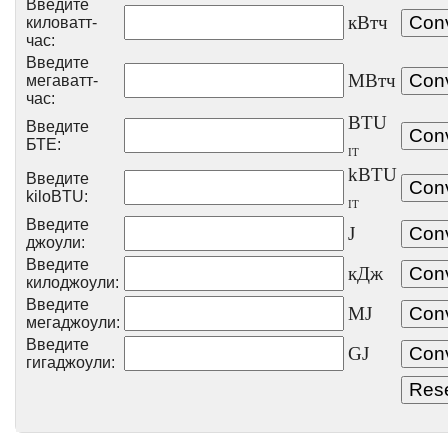
Введите
кВтч
киловатт-
час:
Введите
МВтч
мегаватт-
час:
BTU
Введите
БТЕ:
IT
kBTU
Введите
kiloBTU:
IT
Введите
J
джоули:
Введите
кДж
килоджоули:
Введите
MJ
мегаджоули:
Введите
GJ
гигаджоули: