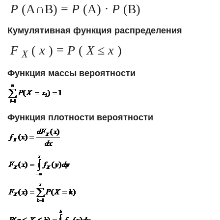
P
(A∩B) =
P
(A) ⋅
P
(B)
Кумулятивная функция распределения
F
(
х
) =
P
(
X
≤
х
)
X
Функция массы вероятности
Функция плотности вероятности