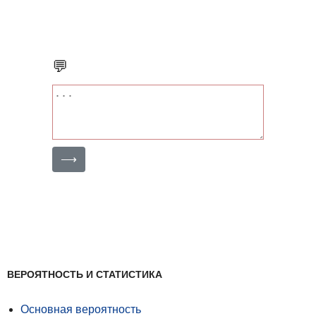
💬
⟶
ВЕРОЯТНОСТЬ И СТАТИСТИКА
Основная вероятность