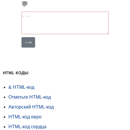
💬
⟶
HTML КОДЫ
& HTML-код
Отметьте HTML-код
Авторский HTML-код
HTML-код евро
HTML-код сердца