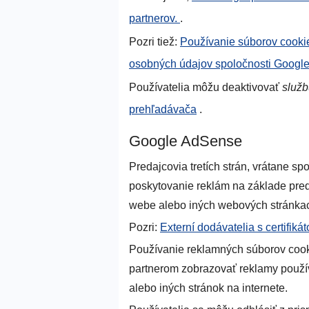
partnerov.
.
Pozri tiež:
Používanie súborov cookie
osobných údajov spoločnosti Googl
Používatelia môžu deaktivovať
služb
prehľadávača
.
Google AdSense
Predajcovia tretích strán, vrátane s
poskytovanie reklám na základe pre
webe alebo iných webových stránka
Pozri:
Externí dodávatelia s certifik
Používanie reklamných súborov cook
partnerom zobrazovať reklamy použív
alebo iných stránok na internete.