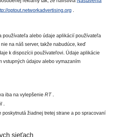
pôsobenej reklamy tak, že navštívia
Nastavenia
ttp://optout.networkadvertising.org
.
používateľa alebo údaje aplikácií používateľa
 nie na náš server, takže nabudúce, keď
aje k dispozícii používateľovi. Údaje aplikácie
m vstupných údajov alebo vymazaním
va iba na vylepšenie
RT
.
l
.
poskytnutá žiadnej tretej strane a po spracovaní
nych sieťach