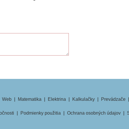
|
Web
|
Matematika
|
Elektrina
|
Kalkulačky
|
Prevádzače
očnosti
|
Podmienky použitia
|
Ochrana osobných údajov
|