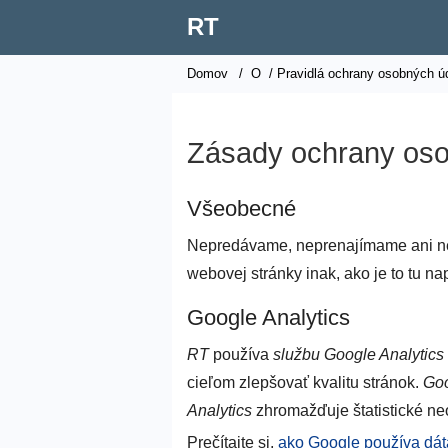
RT
Domov
/
O
/ Pravidlá ochrany osobných ú
Zásady ochrany oso
Všeobecné
Nepredávame, neprenajímame ani ne
webovej stránky inak, ako je to tu na
Google Analytics
RT
používa
službu Google Analytics
cieľom zlepšovať kvalitu stránok.
Goo
Analytics
zhromažďuje štatistické ne
Prečítajte si,
ako Google používa dát