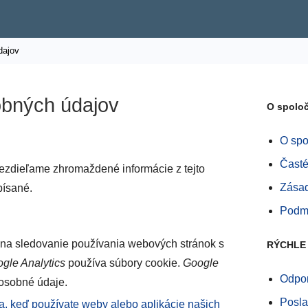
dajov
bných údajov
O spoloč
O spo
Časté
zdieľame zhromaždené informácie z tejto
Zásad
písané.
Podmi
na sledovanie používania webových stránok s
RÝCHLE
gle Analytics
používa súbory cookie.
Google
Odpor
osobné údaje.
Posla
a, keď používate weby alebo aplikácie našich