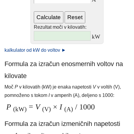
Rezultat moči v kilovatih:
kW
kalkulator od kW do voltov ►
Formula za izračun enosmernih voltov na
kilovate
Moč
P
v kilovatih (kW) je enaka napetosti
V
v voltih (V),
pomnoženo s tokom
I
v amperih (A), deljeno s 1000:
P
=
V
×
I
/ 1000
(kW)
(V)
(A)
Formula za izračun izmeničnih napetosti