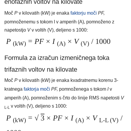
enofaznih voltov na kilovate
Moč
P
v kilovatih (kW) je enaka
faktorju moči
PF,
pomnoženemu s tokom I v amperih (A), pomnoženo z
napetostjo
V
v voltih (V), deljeno s 1000:
P
=
PF
×
I
×
V
/ 1000
(kW)
(A)
(V)
Formula za izračun izmeničnega toka
trifaznih voltov na kilovate
Moč
P
v kilovatih (kW) je enaka kvadratnemu korenu 3-
kratnega
faktorja moči
PF,
pomnoženega s tokom
I
v
amperih (A), pomnoženim s črto do linije RMS napetosti
V
v voltih (V), deljeno s 1000:
L-L
P
=
√
3
×
PF
×
I
×
V
/
(kW)
(A)
L-L (V)