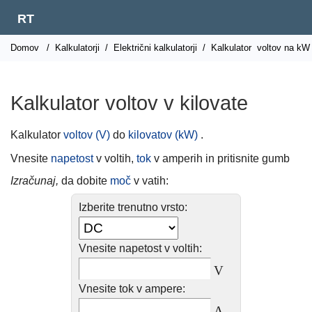
RT
Domov
/
Kalkulatorji
/
Električni kalkulatorji
/
Kalkulator
voltov na kW
Kalkulator voltov v kilovate
Kalkulator
voltov (V)
do
kilovatov (kW)
.
Vnesite
napetost
v voltih,
tok
v amperih in pritisnite gumb
Izračunaj,
da dobite
moč
v vatih:
Izberite trenutno vrsto:
Vnesite napetost v voltih:
V
Vnesite tok v ampere:
A