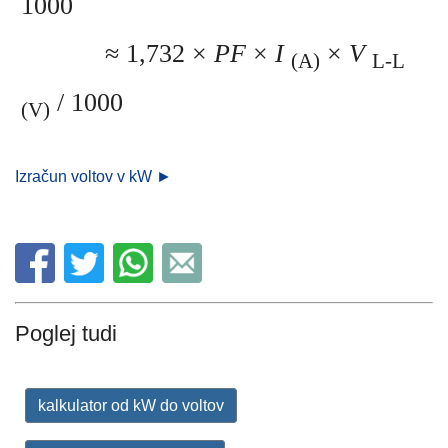
1000
≈ 1,732 ×
PF
×
I
×
V
(A)
L-L
/ 1000
(V)
Izračun voltov v kW ►
Poglej tudi
kalkulator od kW do voltov