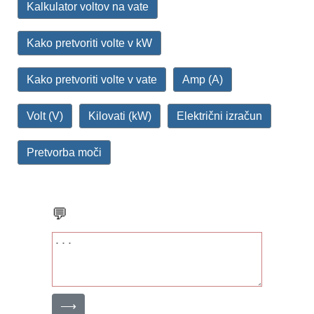
Kalkulator voltov na vate
Kako pretvoriti volte v kW
Kako pretvoriti volte v vate
Amp (A)
Volt (V)
Kilovati (kW)
Električni izračun
Pretvorba moči
💬
⟶