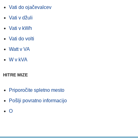
Vati do ojačevalcev
Vati v džuli
Vati v kWh
Vati do volti
Watt v VA
W v kVA
HITRE MIZE
Priporočite spletno mesto
Pošlji povratno informacijo
O