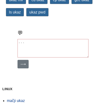
ls ukaz
ukaz pwd
💬
⟶
LINUX
mačji ukaz