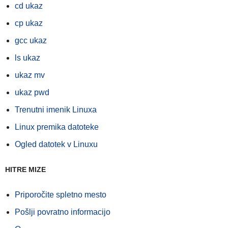
cd ukaz
cp ukaz
gcc ukaz
ls ukaz
ukaz mv
ukaz pwd
Trenutni imenik Linuxa
Linux premika datoteke
Ogled datotek v Linuxu
HITRE MIZE
Priporočite spletno mesto
Pošlji povratno informacijo