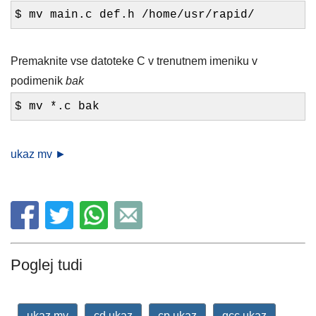
$ mv main.c def.h /home/usr/rapid/
Premaknite vse datoteke C v trenutnem imeniku v
podimenik
bak
$ mv *.c bak
ukaz mv ►
Poglej tudi
ukaz mv
cd ukaz
cp ukaz
gcc ukaz