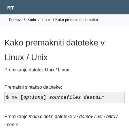
RT
Domov
/
Koda
/
Linux
/ Kako premakniti datoteke
Kako premakniti datoteke v
Linux / Unix
Premikanje datotek Unix / Linux.
Premakni sintakso datoteke:
$ mv [
options
]
sourcefiles
destdir
Premikanje
main.c def.h
datoteke v
/ domov / usr / hitro /
imenik