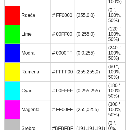
100%)
(0 °,
Rdeča
# FF0000
(255,0,0)
100%,
50%)
(120 °,
Lime
# 00FF00
(0,255,0)
100%,
50%)
(240 °,
Modra
# 0000FF
(0,0,255)
100%,
50%)
(60 °,
Rumena
# FFFF00
(255.255,0)
100%,
50%)
(180 °,
Cyan
# 00FFFF
(0,255,255)
100%,
50%)
(300 °,
Magenta
# FF00FF
(255,0255)
100%,
50%)
(0 °,
Srebro
#BFBFBF
(191.191.191)
0%,