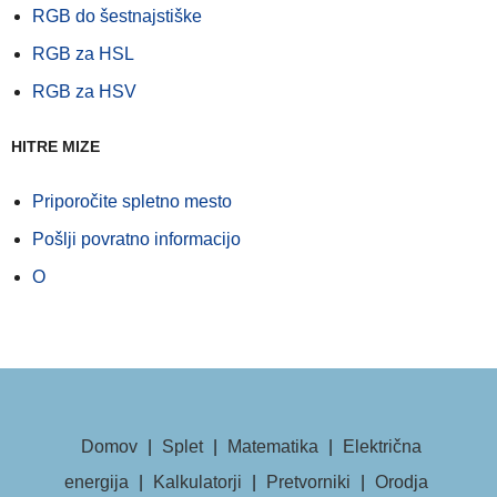
RGB do šestnajstiške
RGB za HSL
RGB za HSV
HITRE MIZE
Priporočite spletno mesto
Pošlji povratno informacijo
O
Domov
|
Splet
|
Matematika
|
Električna
energija
|
Kalkulatorji
|
Pretvorniki
|
Orodja