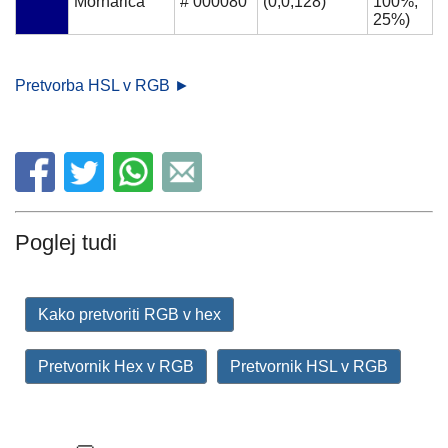
Mornarica
# 000080
(0,0,128)
100%,
25%)
Pretvorba HSL v RGB ►
Poglej tudi
Kako pretvoriti RGB v hex
Pretvornik Hex v RGB
Pretvornik HSL v RGB