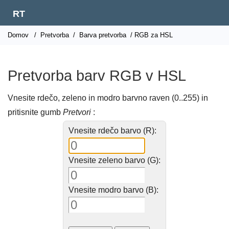
RT
Domov
/
Pretvorba
/
Barva pretvorba
/ RGB za HSL
Pretvorba barv RGB v HSL
Vnesite rdečo, zeleno in modro barvno raven (0..255) in
pritisnite gumb
Pretvori
:
Vnesite rdečo barvo (R):
Vnesite zeleno barvo (G):
Vnesite modro barvo (B):