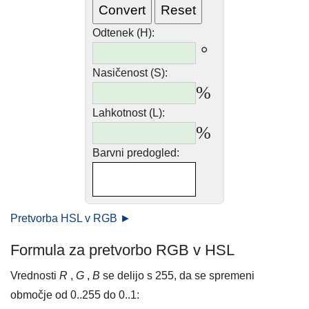
Odtenek (H):
°
Nasičenost (S):
%
Lahkotnost (L):
%
Barvni predogled:
Pretvorba HSL v RGB ►
Formula za pretvorbo RGB v HSL
Vrednosti
R
,
G
,
B
se delijo s 255, da se spremeni
območje od 0..255 do 0..1: