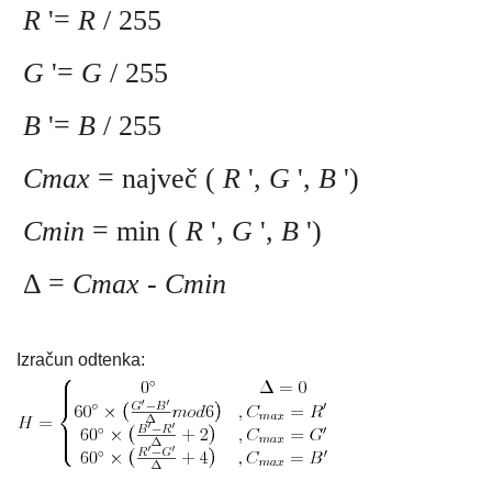
R
'=
R
/ 255
G
'=
G
/ 255
B
'=
B
/ 255
Cmax
= največ (
R
',
G
',
B
')
Cmin
= min (
R
',
G
',
B
')
Δ =
Cmax
-
Cmin
Izračun odtenka: