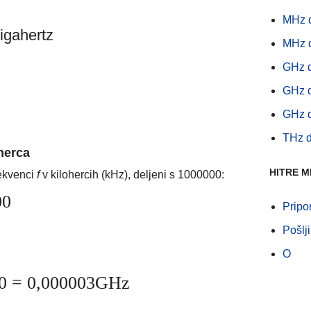
MHz 
gigahertz
MHz 
GHz 
GHz 
GHz 
THz 
herca
HITRE M
rekvenci
f
v kilohercih (kHz), deljeni s 1000000:
00
Pripo
Pošlj
O
0 = 0,000003GHz