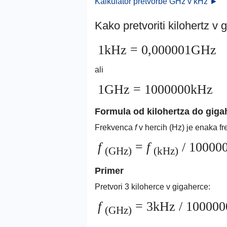
Kalkulator pretvorbe GHz v kHz ►
Kako pretvoriti kilohertz v 
1kHz = 0,000001GHz
ali
1GHz = 1000000kHz
Formula od kilohertza do giga
Frekvenca
f
v hercih (Hz) je enaka f
f
=
f
/ 10000
(GHz)
(kHz)
Primer
Pretvori 3 kiloherce v gigaherce:
f
= 3kHz / 100000
(GHz)