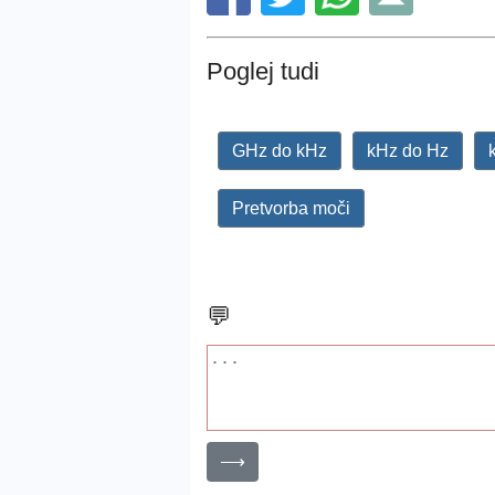
Poglej tudi
GHz do kHz
kHz do Hz
Pretvorba moči
💬
⟶