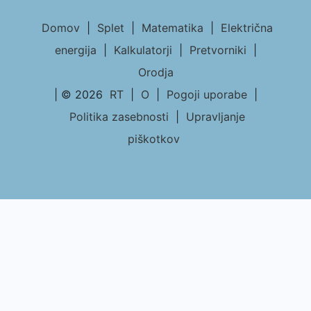
Domov
|
Splet
|
Matematika
|
Električna
energija
|
Kalkulatorji
|
Pretvorniki
|
Orodja
| © 2026
RT
|
O
|
Pogoji uporabe
|
Politika zasebnosti
|
Upravljanje
piškotkov