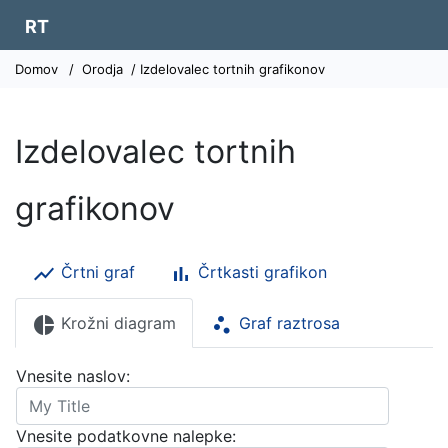
RT
Domov
/
Orodja
/ Izdelovalec tortnih grafikonov
Izdelovalec tortnih
grafikonov
show_chart
bar_chart
Črtni graf
Črtkasti grafikon
pie_chart
scatter_plot
Krožni diagram
Graf raztrosa
Vnesite naslov:
Vnesite podatkovne nalepke: