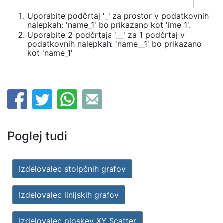
Uporabite podčrtaj '_' za prostor v podatkovnih
nalepkah: 'name_1' bo prikazano kot 'ime 1'.
Uporabite 2 podčrtaja '__' za 1 podčrtaj v
podatkovnih nalepkah: 'name__1' bo prikazano
kot 'name_1'
Poglej tudi
Izdelovalec stolpčnih grafov
Izdelovalec linijskih grafov
Izdelovalec ploskev XY Scatter