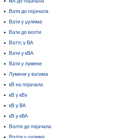
мА до појачала
Вати до појачала
Вати у џулима
Вати до волти
Ваттс у ВА
Вати у кВА
Вати у лумене
Лумени у ватима
кВ на појачала
кВ у кВх
кВ у ВА
кВ у кВА
Волти до појачала
Волти у џулима