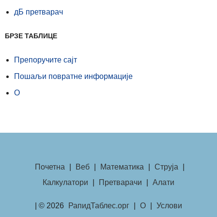
дБ претварач
БРЗЕ ТАБЛИЦЕ
Препоручите сајт
Пошаљи повратне информације
О
Почетна
|
Веб
|
Математика
|
Струја
|
Калкулатори
|
Претварачи
|
Алати
| © 2026
РапидТаблес.орг
|
О
|
Услови