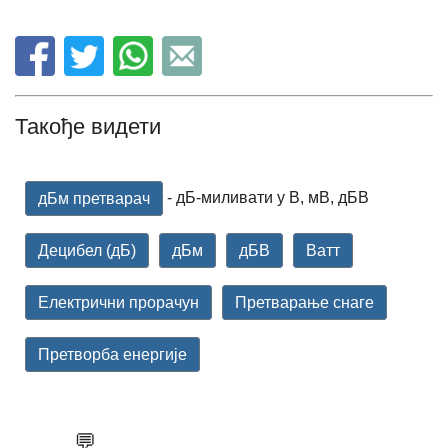
Такође видети
- дБ-миливати у В, мВ, дБВ
дБм претварач
Децибел (дБ)
дБм
дБВ
Ватт
Електрични прорачун
Претварање снаге
Претворба енергије
💬