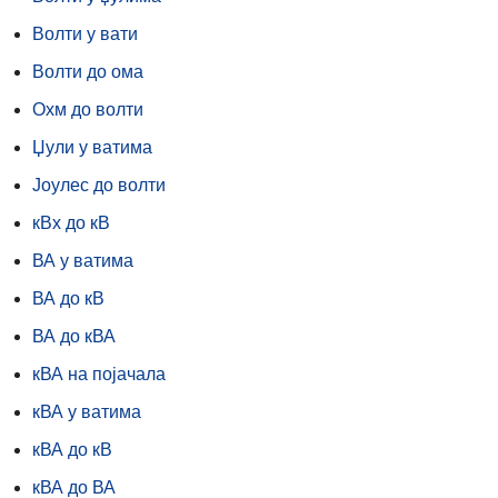
Волти у вати
Волти до ома
Охм до волти
Џули у ватима
Јоулес до волти
кВх до кВ
ВА у ватима
ВА до кВ
ВА до кВА
кВА на појачала
кВА у ватима
кВА до кВ
кВА до ВА