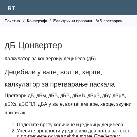
RT
Почетна
/
Конверзија
/
Електрични прорачун
/дБ претварач
дБ Цонвертер
Калкулатор за конверзију децибела (дБ).
Децибели у вате, волте, херце,
калкулатор за претварање паскала
Претвори дБ, дБм, дБВ, дБВ, дБмВ, дБμВ, дБу, дБμА,
дБХз, дБСПЛ, дБА у вате, волте, ампере, херце, звучни
притисак.
Подесите врсту количине и јединицу децибела.
Унесите вредности у једно или два поља за текст
и притисните одговарајуће дугме
Претвори
: