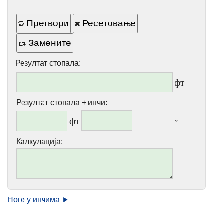
Претвори
Ресетовање
Замените
Резултат стопала:
фт
Резултат стопала + инчи:
фт
″
Калкулација:
Ноге у инчима ►