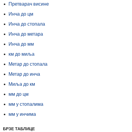
Претварач висине
Инча до цм
Инча до стопала
Инча до метара
Инча до мм
км до миља
Метар до стопала
Метар до инча
Миља до км
мм до цм
мм у стопалима
мм у инчима
БРЗЕ ТАБЛИЦЕ