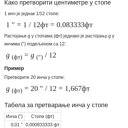
Како претворити центиметре у стопе
1 инч је једнак 1/12 стопе:
1 ″ = 1 / 12фт = 0.083333фт
Растојање
д
у стопама (фт) једнако је растојању
д
у
инчима (″) подељеном са 12:
д
=
д
/ 12
(фт)
(″)
Пример
Претворите 20 инча у стопе:
д
= 20 ″ / 12 = 1,667фт
(фт)
Табела за претварање инча у стопе
Инча (")
Стопе (фт)
0,01 ″
0.000833333 фт