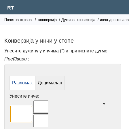
RT
Почетна страна
/
конверзија
/ Дужина
конверзија
/ инча до стопала
Конверзија у инчи у стопе
Унесите дужину у инчима (″) и притисните дугме
Претвори
:
Разломак
Децималан
Унесите инче:
″