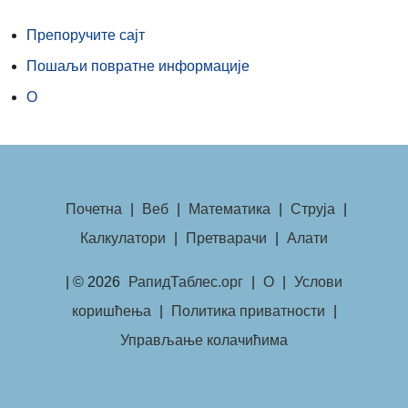
Препоручите сајт
Пошаљи повратне информације
О
Почетна
|
Веб
|
Математика
|
Струја
|
Калкулатори
|
Претварачи
|
Алати
| © 2026
РапидТаблес.орг
|
О
|
Услови
коришћења
|
Политика приватности
|
Управљање колачићима