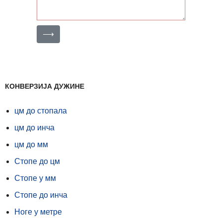
⟶
КОНВЕРЗИЈА ДУЖИНЕ
цм до стопала
цм до инча
цм до мм
Стопе до цм
Стопе у мм
Стопе до инча
Ноге у метре