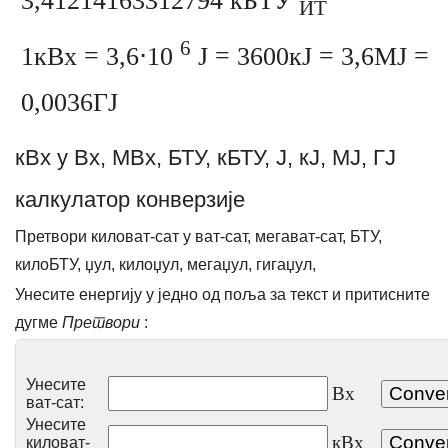
3,41214163312794 кБТУ
ИТ
6
1кВх = 3,6⋅10
Ј = 3600кЈ = 3,6МЈ =
0,0036ГЈ
кВх у Вх, МВх, БТУ, кБТУ, Ј, кЈ, МЈ, ГЈ
калкулатор конверзије
Претвори киловат-сат у ват-сат, мегават-сат, БТУ,
килоБТУ, џул, килоџул, мегаџул, гигаџул,
Унесите енергију у једно од поља за текст и притисните
дугме
Претвори
:
Унесите
Вх
ват-сат:
Унесите
кВх
киловат-