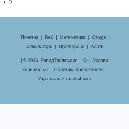
О
Почетна
|
Веб
|
Математика
|
Струја
|
Калкулатори
|
Претварачи
|
Алати
| © 2026
РапидТаблес.орг
|
О
|
Услови
коришћења
|
Политика приватности
|
Управљање колачићима