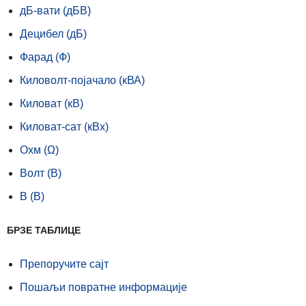
дБ-вати (дБВ)
Децибел (дБ)
Фарад (Ф)
Киловолт-појачало (кВА)
Киловат (кВ)
Киловат-сат (кВх)
Охм (Ω)
Волт (В)
В (В)
БРЗЕ ТАБЛИЦЕ
Препоручите сајт
Пошаљи повратне информације