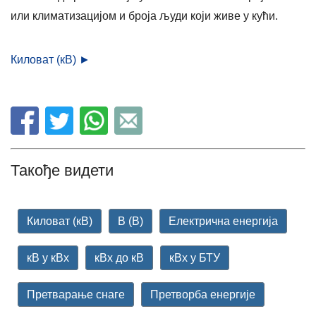
или климатизацијом и броја људи који живе у кући.
Киловат (кВ) ►
Такође видети
Киловат (кВ)
В (В)
Електрична енергија
кВ у кВх
кВх до кВ
кВх у БТУ
Претварање снаге
Претворба енергије