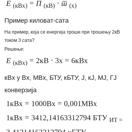
Е
=
П
⋅
т
(кВх)
(кВ)
(х)
Пример киловат-сата
На пример, која се енергија троши при трошењу 2кВ
током 3 сата?
Решење:
Е
= 2кВ ⋅ 3х = 6кВх
(кВх)
кВх у Вх, МВх, БТУ, кБТУ, Ј, кЈ, МЈ, ГЈ
конверзија
1кВх = 1000Вх = 0,001МВх
1кВх = 3412,14163312794 БТУ
ИТ =