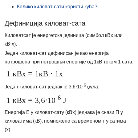
Колико киловат-сати користи кућа?
Дефиниција киловат-сата
Киловатсат је енергетска јединица (симбол кВх или
кВ⋅х).
Један киловат-сат дефинисан је као енергија
потрошена при потрошњи енергије од 1кВ током 1 сата:
1 кВх = 1кВ ⋅ 1х
6
Један киловат-сат једнак је 3,6⋅10
џула:
6
1 кВх = 3,6⋅10
Ј
Енергија Е у киловат-сату (кВх) једнака је снази П у
киловатима (кВ), помножено са временом т у сатима
(х).