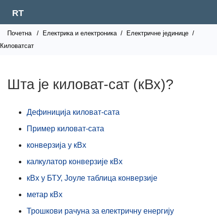
RT
Почетна
/
Електрика и електроника
/
Електричне јединице
/
Киловатсат
Шта је киловат-сат (кВх)?
Дефиниција киловат-сата
Пример киловат-сата
конверзија у кВх
калкулатор конверзије кВх
кВх у БТУ, Јоуле таблица конверзије
метар кВх
Трошкови рачуна за електричну енергију