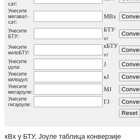
сат:
Унесите
МВх
мегават-
сат:
БТУ
Унесите
БТУ:
ИТ
кБТУ
Унесите
килоБТУ:
ИТ
Унесите
Ј
џула:
Унесите
кЈ
килоџул:
Унесите
МЈ
мегајоуле:
Унесите
ГЈ
гигајоуле:
кВх у БТУ, Јоуле таблица конверзије