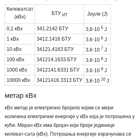
Киловатсат
БТУ
Јоуле (Ј)
ИТ
(кВх)
5
0,1 кВх
341.2142 БТУ
3,6⋅10
Ј
6
1 кВх
3412.1416 БТУ
3.6⋅10
Ј
7
10 кВх
34121.4163 БТУ
3.6⋅10
Ј
8
100 кВх
341214.1633 БТУ
3.6⋅10
Ј
9
1000 кВх
3412141.6331 БТУ
3.6⋅10
Ј
10
10000 кВх
34121416.3313 БТУ
3,6⋅10
Ј
метар кВх
кВх метар је електрично бројило којим се мери
количина електричне енергије у кВх која је потрошена у
кући. Мерач кВх има бројач који броји јединице
киловат-сата (кВх). Потрошња енергије израчунава се