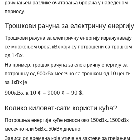
рачунањем разлике очитавања бројача у наведеном
периоду.
Трошкови рачуна за електричну енергију
Трошкови рачуна за електричну енергију израчунавају
се множењем броја кВх који су потрошени са трошком
од 1кВх.
На пример, трошак рачуна за електричну енергију за
потрошњу од 900кВх месечно са трошком од 10 центи
за 1кВх је
900кВх к 10 ¢ = 9000 ¢ = 90 $.
Колико киловат-сати користи кућа?
Потрошња енергије куће износи око 150кВх..1500кВх
месечно или 5кВх..50кВх дневно.
Зависи од времена које утиче на захтеве за грејањем