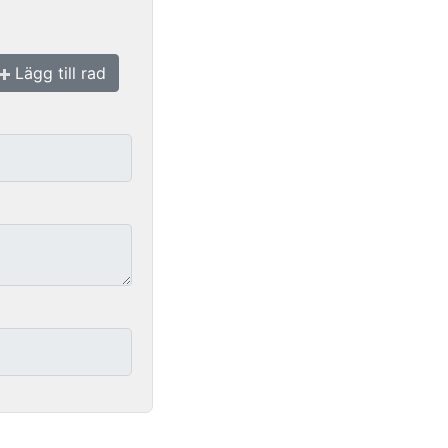
Lägg till rad