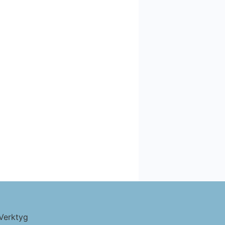
Verktyg