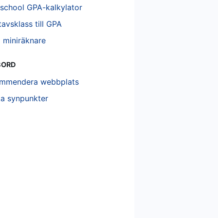
 school GPA-kalkylator
avsklass till GPA
 miniräknare
BORD
mmendera webbplats
ka synpunkter