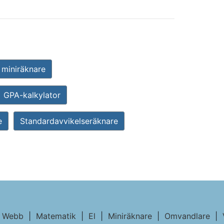
 miniräknare
GPA-kalkylator
e
Standardavvikelseräknare
Webb
|
Matematik
|
El
|
Miniräknare
|
Omvandlare
|