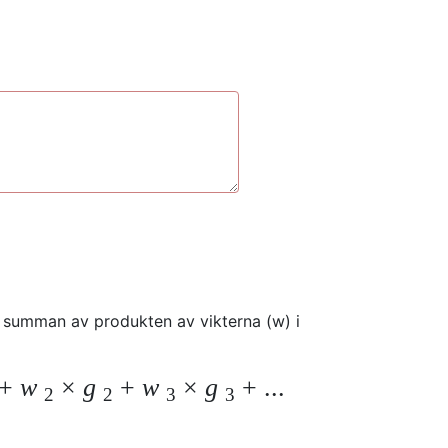
d summan av produkten av vikterna (w) i
+
w
×
g
+
w
×
g
+ ...
2
2
3
3