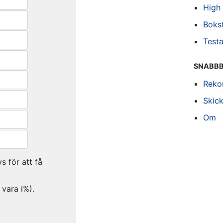
High
Bokst
Testa
SNABB
Reko
Skic
Om
s för att få
 vara i%).