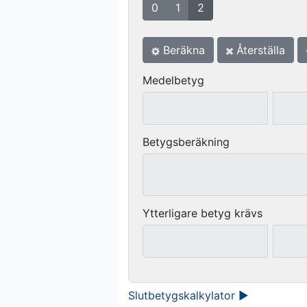
0
1
2
Beräkna
Återställa
Medelbetyg
Betygsberäkning
Ytterligare betyg krävs
Slutbetygskalkylator ►