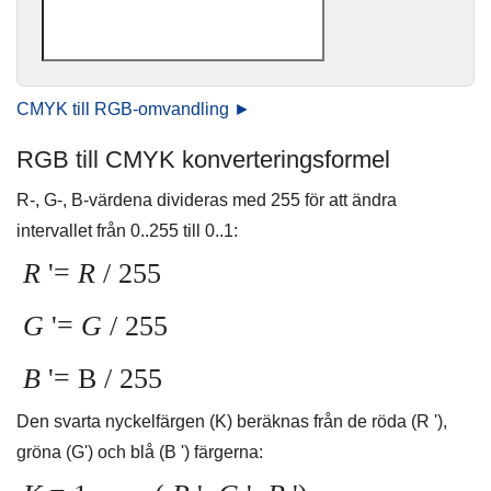
CMYK till RGB-omvandling ►
RGB till CMYK konverteringsformel
R-, G-, B-värdena divideras med 255 för att ändra
intervallet från 0..255 till 0..1:
R
'=
R
/ 255
G
'=
G
/ 255
B
'= B / 255
Den svarta nyckelfärgen (K) beräknas från de röda (R '),
gröna (G') och blå (B ') färgerna: