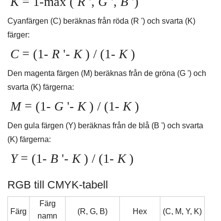
K
= 1-max (
R
',
G
',
B
')
Cyanfärgen (C) beräknas från röda (R ') och svarta (K)
färger:
C
= (1-
R
'-
K
) / (1-
K
)
Den magenta färgen (M) beräknas från de gröna (G ') och
svarta (K) färgerna:
M
= (1-
G
'-
K
) / (1-
K
)
Den gula färgen (Y) beräknas från de blå (B ') och svarta
(K) färgerna:
Y
= (1-
B
'-
K
) / (1-
K
)
RGB till CMYK-tabell
Färg
Färg
(R, G, B)
Hex
(C, M, Y, K)
namn