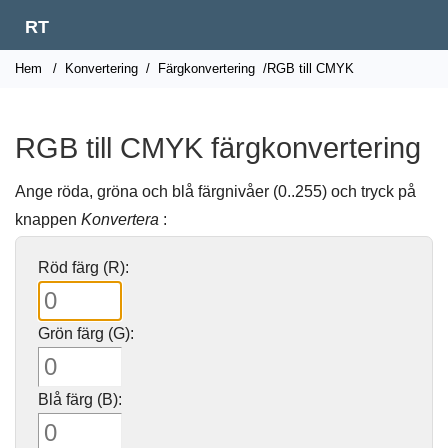
RT
Hem
/
Konvertering
/
Färgkonvertering
/RGB till CMYK
RGB till CMYK färgkonvertering
Ange röda, gröna och blå färgnivåer (0..255) och tryck på
knappen
Konvertera
:
Röd färg (R):
Grön färg (G):
Blå färg (B):