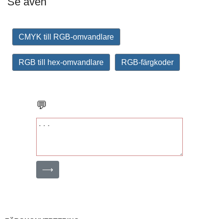
Se även
CMYK till RGB-omvandlare
RGB till hex-omvandlare
RGB-färgkoder
💬
⟶