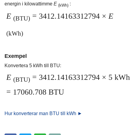
energin i kilowattimme
E
:
(kWh)
E
= 3412.14163312794 ×
E
(BTU)
(kWh)
Exempel
Konvertera 5 kWh till BTU:
E
= 3412.14163312794 × 5 kWh
(BTU)
= 17060.708 BTU
Hur konverterar man BTU till kWh ►