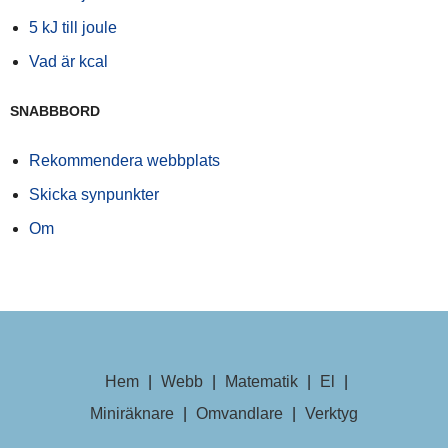
5 kJ till joule
Vad är kcal
SNABBBORD
Rekommendera webbplats
Skicka synpunkter
Om
Hem
|
Webb
|
Matematik
|
El
|
Miniräknare
|
Omvandlare
|
Verktyg