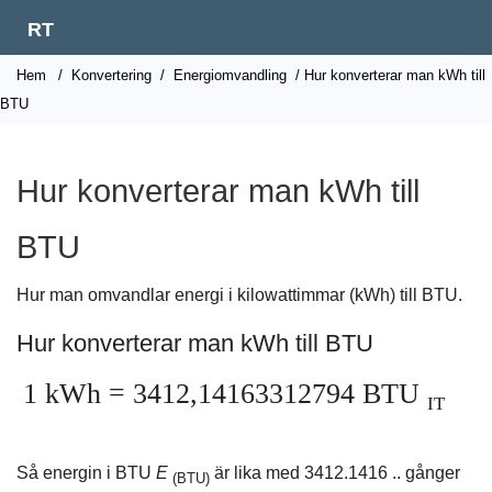
RT
Hem
/
Konvertering
/
Energiomvandling
/ Hur konverterar man kWh till
BTU
Hur konverterar man kWh till
BTU
Hur man omvandlar energi i kilowattimmar (kWh) till BTU.
Hur konverterar man kWh till BTU
1 kWh = 3412,14163312794 BTU
IT
Så energin i BTU
E
är lika med 3412.1416 .. gånger
(BTU)